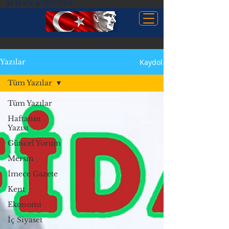
AYHAN KIZILTAN
Kaydol
Yazılar
Tüm Yazılar
Tüm Yazılar
Haftanın
Yazısı
Güncel Yorum
Mersin
İmece Gazete
Kent
Ekonomi
İç Siyaset