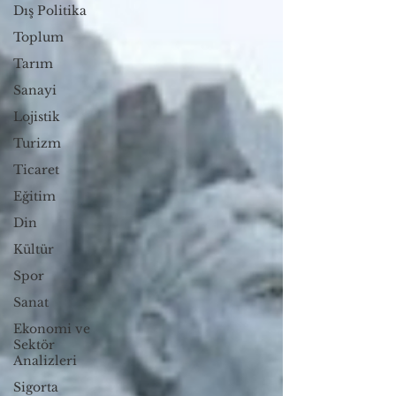
Dış Politika
Toplum
Tarım
Sanayi
Lojistik
Turizm
Ticaret
Eğitim
Din
Kültür
Spor
Sanat
Ekonomi ve
Sektör
Analizleri
Sigorta