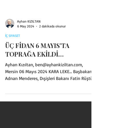
Ayhan KIZILTAN
6 May 2024
2 dakikada okunur
İÇ SIYASET
ÜÇ FİDAN 6 MAYIS’TA
TOPRAĞA EKİLDİ…
Ayhan Kızıltan, ben@ayhankiziltan.com,
Mersin 06 Mayıs 2024 KARA LEKE... Başbakan
Adnan Menderes, Dışişleri Bakanı Fatin Rüştü
Zorlu ve Maliye Bakanı Hasan Polatkan’ın 27
Mayıs 1960 yılında idam edilmeleri Türkiye
Cumhuriyeti’ne bir kara leke olarak işlendi. Bu
idamlardan 12 yıl sonra 6 Mayıs 1972 tarihinde
bugün 3 FİDAN olarak efsaneleşen ve