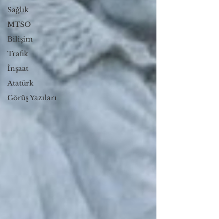
Sağlık
MTSO
Bilişim
Trafik
İnşaat
Atatürk
Görüş Yazıları