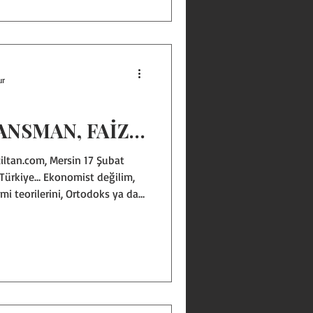
ünmeye, sorgulamaya, esin
lendirmeye çalışıyorum. Takdir
ÜLEN KAYNAKLAR… Ülkedeki
ur
ANSMAN, FAİZ…
iltan.com, Mersin 17 Şubat
 Türkiye… Ekonomist değilim,
 teorilerini, Ortodoks ya da
n filan gibi ekonomi
 Ama piyasayı gözlemlerim,
rde çalışan işinsanlarıyla,
rüşürüm, bankacılarla, mali
amu kurumlarının
erle görüşürü