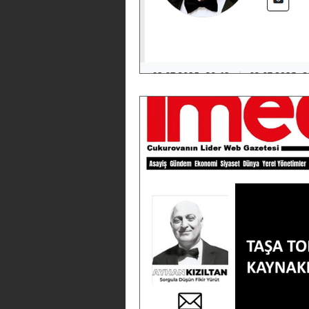
İnşaat
Atatürk
Görüş 