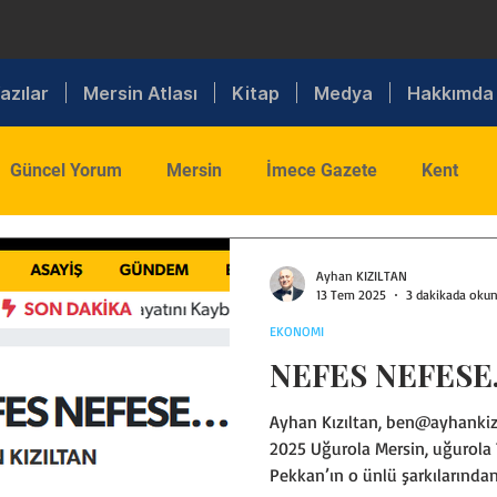
azılar
Mersin Atlası
Kitap
Medya
Hakkımda
Güncel Yorum
Mersin
İmece Gazete
Kent
ış Politika
Toplum
Tarım
Sanayi
Lojistik
Ayhan KIZILTAN
13 Tem 2025
3 dakikada oku
EKONOMI
Din
Kültür
Spor
Sanat
NEFES NEFES
Ayhan Kızıltan, ben@ayhankiz
Sigorta
Sağlık
MTSO
Bilişim
Trafik
2025 Uğurola Mersin, uğurola 
Pekkan’ın o ünlü şarkılarından