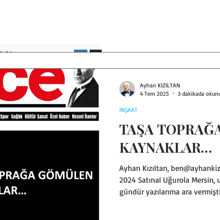
“HAYKIRACAK NEFESİM KALMASA
Yazıları
kulvarda nefes nefese kalmış 
zıtlaşma, enflasyonun inatçı d
düzlüğe çıkarılamayışı, hayat p
organizasyonları (neyle barış
değilim), yolsuzluk iddiaların
Ayhan KIZILTAN
4 Tem 2025
3 dakikada okun
İNŞAAT
TAŞA TOPRAĞ
KAYNAKLAR…
Ayhan Kızıltan, ben@ayhankiz
2024 Satınal Uğurola Mersin, 
gündür yazılarıma ara vermişti
olmuş İMECE Gazetesinde yazm
yazmışım…Ekonomi, politika, dış