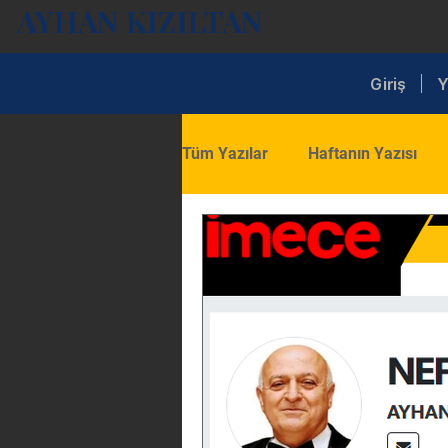
AYHAN KIZILTAN
Giriş
Y
Tüm Yazılar
Haftanın Yazısı
Ekonomi
İç Siyaset
D
Turizm
Ticaret
Eğitim
Ekonomi ve Sektör Analizleri