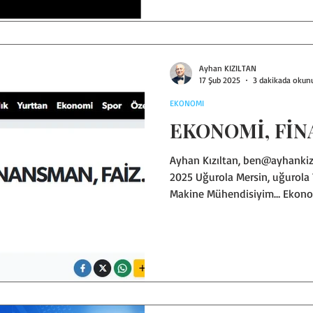
Olabildiğince okuyanları düş
vermeye, farkına varmaya yön
sizlerin… TAŞA TOPRAĞA GÖM
ekonomik sıkıntıyı ha
Ayhan KIZILTAN
17 Şub 2025
3 dakikada okun
EKONOMI
EKONOMİ, FİN
Ayhan Kızıltan, ben@ayhankiz
2025 Uğurola Mersin, uğurola
Makine Mühendisiyim… Ekonomi
Heterodoks, mikro, makro fala
programlarını da pek bilmem…
sektörleri izlerim, birçok sektö
sanayicilerle ve esnaflarla gö
müşavirlerle, hukukçularla, k
yöneticileriyle, akademisyenl