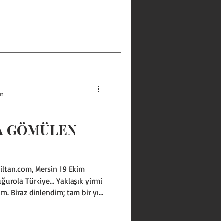
 BİLE!” Zaten Türkiye her
bir durumda… Siyasetteki
irenişi, ekonominin bir türlü
ahalılığı, barış umutları ve
ılacaksa? ben kimseyle küs
ur
A GÖMÜLEN
iltan.com, Mersin 19 Ekim
uğurola Türkiye… Yaklaşık yirmi
m. Biraz dinlendim; tam bir yıl
aya başlayalı. Birçok konuda
 politika, belediyecilik, vs.