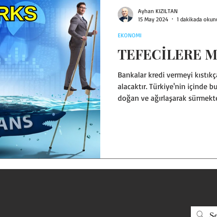
Ayhan KIZILTAN
15 May 2024
1 dakikada okun
EKONOMI
TEFECİLERE 
Bankalar kredi vermeyi kıstıkç
alacaktır. Türkiye'nin içinde
doğan ve ağırlaşarak sürmekt
KRİZİ Türkiye'deki birçok işye
her geçen gün artarak zora so
borçlarını ya da gereksinimleri
desteği aradığı bir zamanda, te
olabilir, DİKKAT! Kredi bağımlı
halkımızda kre