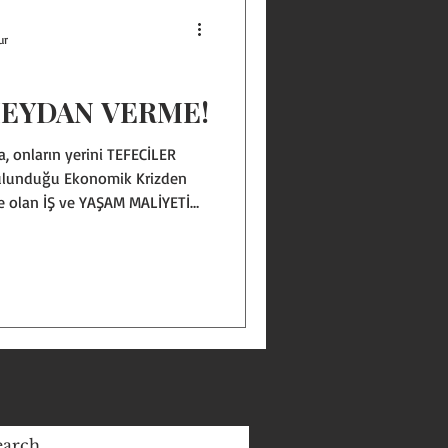
ur
MEYDAN VERME!
a, onların yerini TEFECİLER
 bulunduğu Ekonomik Krizden
e olan İŞ ve YAŞAM MALİYETİ
rinin ve hanenin finansmanını
kmayı sürdürüyor. İnsanların
ni karşılamak için nakit
feciler kurbanlarını arıyor
sı bir ülke olmamızın yanısıra