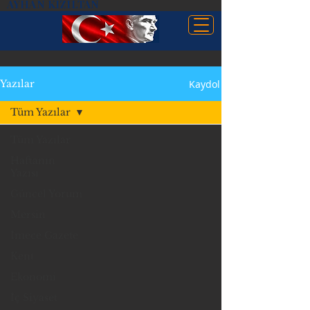
AYHAN KIZILTAN
Kaydol
Yazılar
Tüm Yazılar
Tüm Yazılar
Haftanın
Yazısı
Güncel Yorum
Mersin
İmece Gazete
Kent
Ekonomi
İç Siyaset