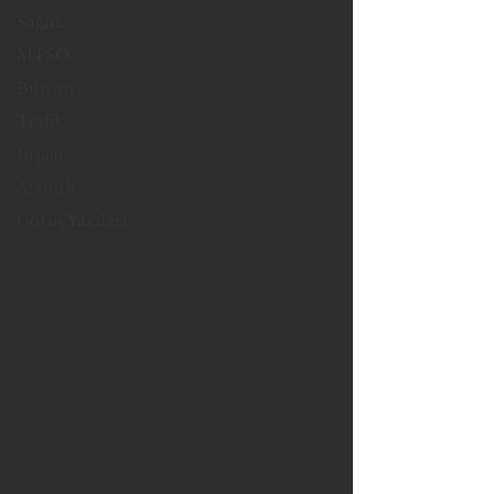
Sağlık
MTSO
Bilişim
Trafik
İnşaat
Atatürk
Görüş Yazıları