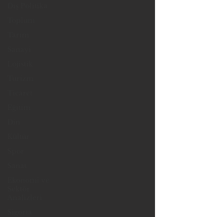
Dış Politika
Toplum
Tarım
Sanayi
Lojistik
Turizm
Ticaret
Eğitim
Din
Kültür
Spor
Sanat
Ekonomi ve
Sektör
Analizleri
Sigorta