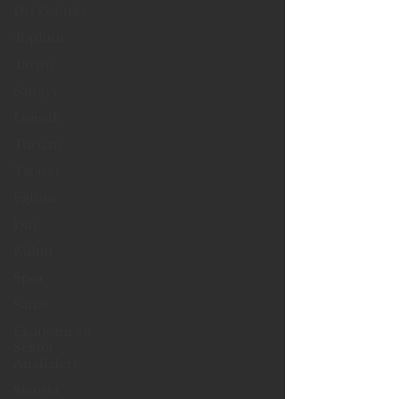
Dış Politika
Toplum
Tarım
Sanayi
Lojistik
Turizm
Ticaret
Eğitim
Din
Kültür
Spor
Sanat
Ekonomi ve
Sektör
Analizleri
Sigorta