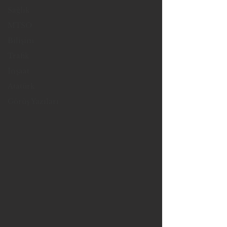
Sağlık
MTSO
Bilişim
Trafik
İnşaat
Atatürk
Görüş Yazıları