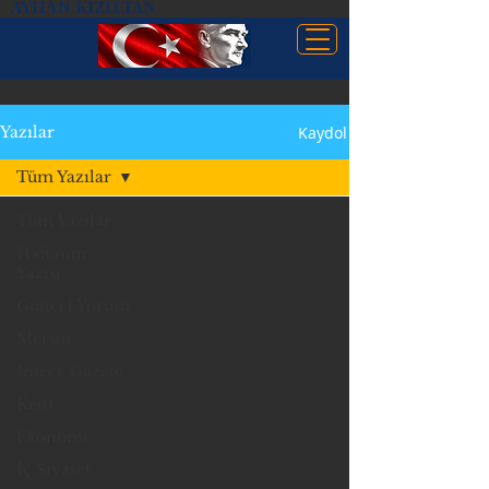
AYHAN KIZILTAN
Kaydol
Yazılar
Tüm Yazılar
Tüm Yazılar
Haftanın
Yazısı
Güncel Yorum
Mersin
İmece Gazete
Kent
Ekonomi
İç Siyaset