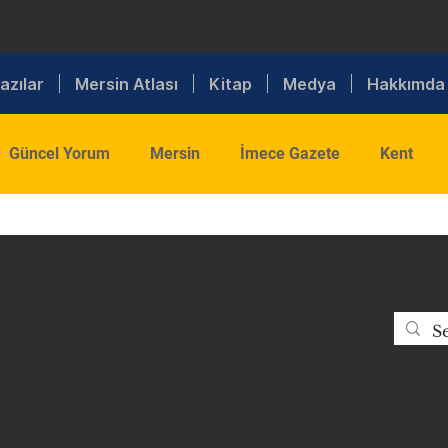
azılar
Mersin Atlası
Kitap
Medya
Hakkımda
Güncel Yorum
Mersin
İmece Gazete
Kent
ış Politika
Toplum
Tarım
Sanayi
Lojistik
Din
Kültür
Spor
Sanat
Sigorta
Sağlık
MTSO
Bilişim
Trafik