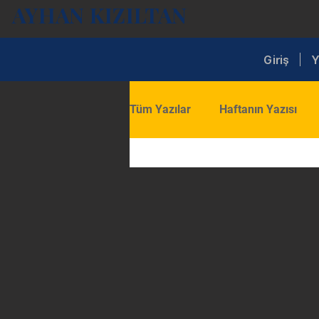
AYHAN KIZILTAN
Giriş
Y
Tüm Yazılar
Haftanın Yazısı
Ekonomi
İç Siyaset
D
Turizm
Ticaret
Eğitim
Ekonomi ve Sektör Analizleri