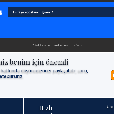
Yazıları
IN
2024 Powered and secured by
Wix
niz benim için önemli
 hakkında düşüncelerinizi paylaşabilir; soru,
etebilirsiniz.
Hızlı
ben