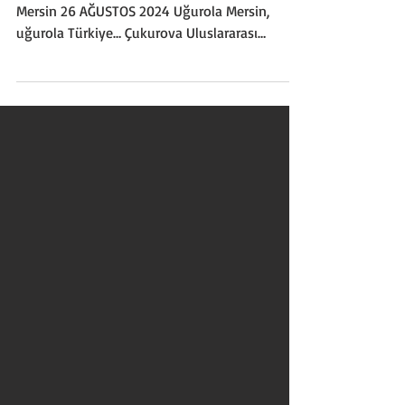
HAVALİMANI…
Ayhan Kızıltan, ben@ayhankiziltan.com,
Mersin 26 AĞUSTOS 2024 Uğurola Mersin,
uğurola Türkiye… Çukurova Uluslararası
Havalimanımız açıldı ve çalışmaya başladı.
Bölgemize hayırlı olsun! Eksiği gediği mutlaka
var, ama kısa sürede giderilecektir… Geçtiğimiz
Perşembe günü ilk yolcu karşılamamı yaptım,
Dış Hatlardan eşimi, kız kardeşini ve yeğenini
karşıladım. Biraz erken gidip Terminal Binasını
epey dolaştım ve ayrıntılı inceledim. Uçak
seferlerini gösteren ekranları inceledim, y