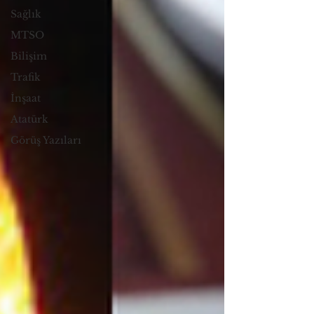
Sağlık
MTSO
Bilişim
Trafik
İnşaat
Atatürk
Görüş Yazıları