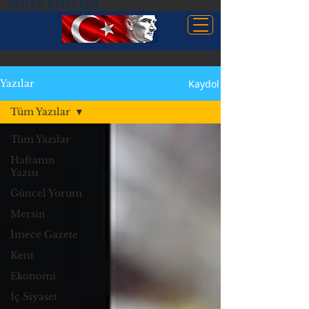
AYHAN KIZILTAN
Kaydol
Yazılar
Tüm Yazılar
Tüm Yazılar
Haftanın
Yazısı
Güncel Yorum
Mersin
İmece Gazete
Kent
Ekonomi
İç Siyaset