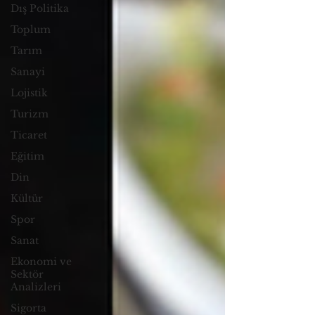
Dış Politika
Toplum
Tarım
Sanayi
Lojistik
Turizm
Ticaret
Eğitim
Din
Kültür
Spor
Sanat
Ekonomi ve
Sektör
Analizleri
Sigorta