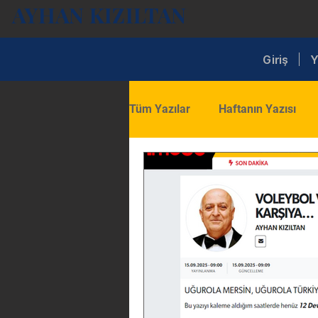
AYHAN KIZILTAN
Giriş
Y
Tüm Yazılar
Haftanın Yazısı
Ekonomi
İç Siyaset
D
Turizm
Ticaret
Eğitim
Ekonomi ve Sektör Analizleri