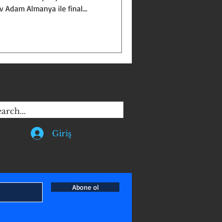
v Adam Almanya ile final
şarısı için de bir yazı kaleme
 Dünya Voleybol
Kadın Voleybol Takımı'nın
çekten de çok önemli ve gurur
tanları" lakabını hakkıyla
elde etti
Giriş
Abone ol