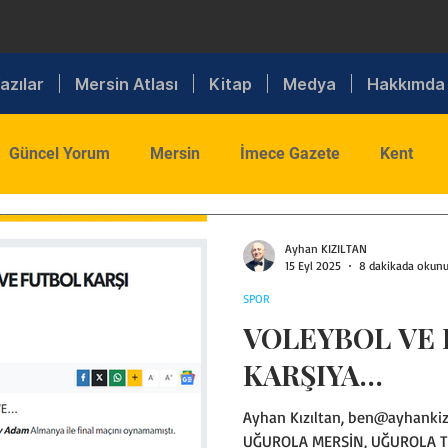
azılar
Mersin Atlası
Kitap
Medya
Hakkımda
Güncel Yorum
Mersin
İmece Gazete
Kent
ış Politika
Toplum
Tarım
Sanayi
Lojistik
Ayhan KIZILTAN
15 Eyl 2025
8 dakikada okunu
SPOR
Din
Kültür
Spor
Sanat
VOLEYBOL VE 
KARŞIYA…
Sigorta
Sağlık
MTSO
Bilişim
Trafik
Ayhan Kızıltan, ben@ayhankiz
UĞUROLA MERSİN, UĞUROLA TÜ