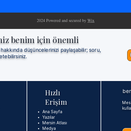
2024 Powered and secured by
Wix
niz benim için önemli
 hakkında düşüncelerinizi paylaşabilir; soru,
etebilirsiniz.
Hızlı
ben
Erişim
Mesa
kulla
Ana Sayfa
Yazılar
Mersin Atlası
Medya