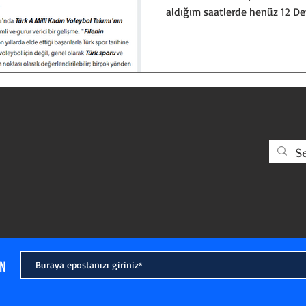
aldığım saatlerde henüz 12 De
Yazıları
maçını oynamamıştı. Onların ba
alacağım. 2025 FIVB Kadınlar
Şampiyonası'nda Türk A Milli 
dünya ikinciliği başarısı, ger
verici bir gelişme. "Filenin Sul
taşıyan bu takım, son yıllarda 
IN