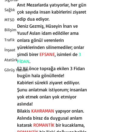
Anıt Mezarlarda yatıyorlar, her gün 
Sağlık
çok sayıda insan kabirlerini ziyaret 
edip dua ediyor.
MTSO
Deniz Gezmiş, Hüseyin İnan ve 
Bilişim
Yusuf Aslan idam edildiler ama 
Trafik
onlara gönül verenlerin 
yüreklerinden silinemediler; onlar 
İnşaat
şimdi birer 
EFSANE
, isimleri de 
3 
Atatürk
FİDAN
.
52 Yıl önce toprağa ekilen 3 Fidan 
Görüş Yazıları
bugün hala gönüllerde!
Kabirleri sürekli ziyaret ediliyor.
Şunu anlatmak istiyorum; insanları 
yok etmek onları yok etmiyor 
aslında!
Bilakis 
KAHRAMAN 
yapıyor onları.
Aslında biraz da duygusal anlam 
katarak 
ROMANTİK
 bir kucaklama, 