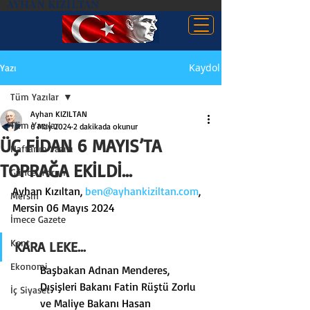
AYHAN KIZILTAN
Kaydol
Yazı
Tüm Yazılar
Ayhan KIZILTAN
Tüm Yazılar
6 May 2024
2 dakikada okunur
ÜÇ FİDAN 6 MAYIS’TA
Haftanın Yazısı
TOPRAĞA EKİLDİ…
Güncel Yorum
Ayhan Kızıltan, 
ben@ayhankiziltan.com
, 
Mersin
Mersin 06 Mayıs 2024
İmece Gazete
Kent
KARA LEKE...
Ekonomi
Başbakan Adnan Menderes, 
Dışişleri Bakanı Fatin Rüştü Zorlu 
İç Siyaset
ve Maliye Bakanı Hasan 