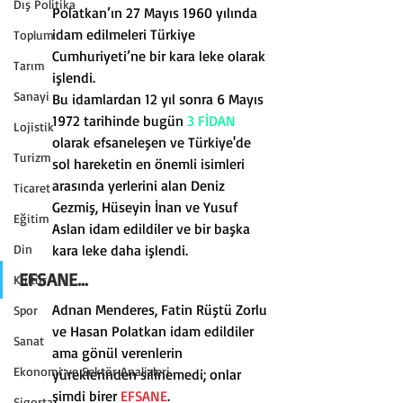
Dış Politika
Polatkan’ın 27 Mayıs 1960 yılında 
idam edilmeleri Türkiye 
Toplum
Cumhuriyeti’ne bir kara leke olarak 
Tarım
işlendi.
Sanayi
Bu idamlardan 12 yıl sonra 6 Mayıs 
1972 tarihinde bugün 
3 FİDAN
Lojistik
olarak efsaneleşen ve Türkiye'de 
Turizm
sol hareketin en önemli isimleri 
arasında yerlerini alan Deniz 
Ticaret
Gezmiş, Hüseyin İnan ve Yusuf 
Eğitim
Aslan idam edildiler ve bir başka 
Din
kara leke daha işlendi.
EFSANE...
Kültür
Adnan Menderes, Fatin Rüştü Zorlu 
Spor
ve Hasan Polatkan idam edildiler 
Sanat
ama gönül verenlerin 
Ekonomi ve Sektör Analizleri
yüreklerinden silinemedi; onlar 
şimdi birer 
EFSANE
.
Sigorta