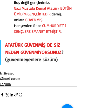
Boş değil gençlerimiz.
Gazi Mustafa Kemal Atatürk BÜTÜN 
ÜMİDİM GENÇLİKTEDİR
 demiş, 
onlara 
GÜVENMİŞ
.
Her şeyden önce 
CUMHURİYET' i 
GENÇLERE EMANET ETMİŞTİR
.
ATATÜRK GÜVENMİŞ DE SİZ 
NEDEN GÜVENMİYORSUNUZ
? 
(güvenmeyenlere sözüm)
İç Siyaset
Güncel Yorum
Toplum