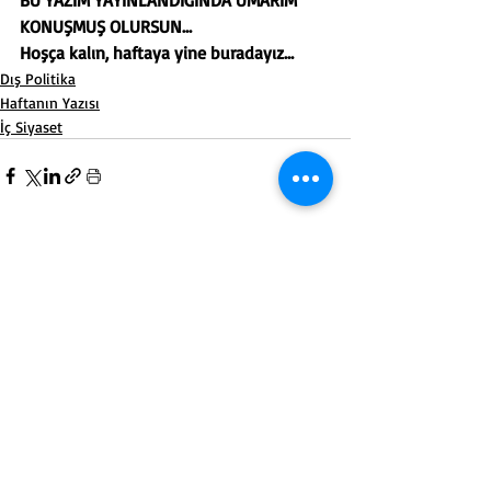
BU YAZIM YAYINLANDIĞINDA UMARIM 
KONUŞMUŞ OLURSUN…
Hoşça kalın, haftaya yine buradayız…
Dış Politika
Haftanın Yazısı
İç Siyaset
Son Yazılar
Hepsini Gör