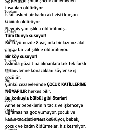
ve nefretle çoluk çocuk dinlemeden 
Dış Politika
insanları öldürüyor.
Toplum
İsrail askeri bir kadın aktivisti kurşun 
Tarım
sıkarak öldürüyor.
Neymiş yanlışlıkla öldürülmüş…
Sanayi
Tüm Dünya susuyor!
Lojistik
Bir köyümüzde 8 yaşında bir kızımız akıl 
almaz bir vahşilikle öldürülüyor.
Turizm
Bir köy susuyor!
Ticaret
Aslında gözaltına alınanlara tek tek farklı 
cezaevlerine konacakları söylense iş 
Eğitim
çözülür.
Din
Çünkü cezaevlerinde 
ÇOCUK KATİLLERİNE 
Kültür
NE YAPILIR
 herkes bilir.
Bu korkuyla bülbül gibi öterler!
Spor
Anneler bebeklerinin taciz ve işkenceye 
Sanat
uğramasına göz yumuyor, çocuk ve 
kadın tacizleri artarak sürüyor, bebek, 
Ekonomi ve Sektör Analizleri
çocuk ve kadın öldürmeleri hız kesmiyor, 
Sigorta