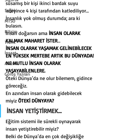
susamış bir kişi ikinci bardak suyu 
Sağlık
isteyince 4 kişi tarafından katlediliyor…
İnsanlık yok olmuş durumda; ara ki 
MTSO
bulasın.
Bilişim
İnsan doğarsın ama 
İNSAN OLARAK 
KALMAK MAHARET İSTER
…
Trafik
İNSAN OLARAK YAŞAMAK GELİNEBİLECEK 
İnşaat
EN YÜKSEK MERTEBE ARTIK BU DÜNYADA!
NE MUTLU İNSAN OLARAK 
Atatürk
YAŞAYABİLENLERE.
Görüş Yazıları
Öteki Dünya’da ne olur bilemem, gidince 
göreceğiz.
En azından insan olarak gidebilecek 
miyiz 
ÖTEKİ DÜNYAYA?
İNSAN YETİŞTİRMEK…
Eğitim sistemi ile sürekli oynayarak 
insan yetiştirebilir miyiz?
Belki de Dünya’da en çok değişikliğe 