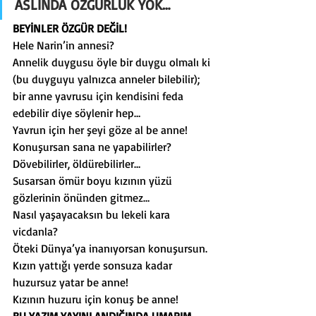
ASLINDA ÖZGÜRLÜK YOK…
BEYİNLER ÖZGÜR DEĞİL!
Hele Narin’in annesi?
Annelik duygusu öyle bir duygu olmalı ki 
(bu duyguyu yalnızca anneler bilebilir); 
bir anne yavrusu için kendisini feda 
edebilir diye söylenir hep…
Yavrun için her şeyi göze al be anne!
Konuşursan sana ne yapabilirler?
Dövebilirler, öldürebilirler…
Susarsan ömür boyu kızının yüzü 
gözlerinin önünden gitmez…
Nasıl yaşayacaksın bu lekeli kara 
vicdanla?
Öteki Dünya’ya inanıyorsan konuşursun.
Kızın yattığı yerde sonsuza kadar 
huzursuz yatar be anne!
Kızının huzuru için konuş be anne!