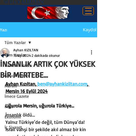
AYHAN KIZILTAN
Kaydol
Yazı
Tüm Yazılar
Ayhan KIZILTAN
Tüm Yazılar
16 Eyl 2024
2 dakikada okunur
İNSANLIK ARTIK ÇOK YÜKSEK
Haftanın Yazısı
BİR MERTEBE…
Güncel Yorum
Ayhan Kızıltan, 
ben@ayhankiziltan.com
, 
Mersin
Mersin 16 Eylül 2024
İmece Gazete
Uğurola Mersin, uğurola Türkiye…
Kent
İnsanlık öldü…
Ekonomi
Yalnız Türkiye’de değil, tüm Dünya’da!
İç Siyaset
İsrail vahşi bir şekilde akıl almaz bir kin 