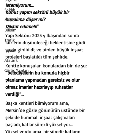
istemiyorum…
Sağlık
Konut yapım sektörü büyük bir 
bunalıma düşer mi?
MTSO
Dikkat edilmeli!
”
Bilişim
Yapı Sektörü 2025 yılbaşından sonra 
Trafik
faizlerin düşürüleceği beklentisine girdi 
ya da girdirildi; ve birden büyük inşaat 
İnşaat
projeleri başlatıldı tüm şehirde.
Atatürk
Kentte konuşulan konulardan biri de şu: 
Görüş Yazıları
“
belediyelerin bu konuda hiçbir 
planlama yapmadan gereksiz ve olur 
olmaz imarlar hazırlayıp ruhsatlar 
verdiği
”…
Başka kentleri bilmiyorum ama, 
Mersin’de gözle görünürün üstünde bir 
şekilde hummalı inşaat çalışmaları 
başladı, katlar sürekli yükseliyor…
Yükseliyordu ama, bir süredir katların 