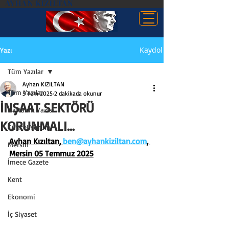
AYHAN KIZILTAN
Kaydol
Yazı
Tüm Yazılar
Ayhan KIZILTAN
Tüm Yazılar
5 Tem 2025
2 dakikada okunur
İNŞAAT SEKTÖRÜ
Haftanın Yazısı
KORUNMALI…
Güncel Yorum
Ayhan Kızıltan, 
ben@ayhankiziltan.com
, 
Mersin
Mersin 05 Temmuz 2025
İmece Gazete
Kent
Ekonomi
İç Siyaset