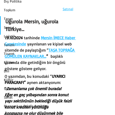
Dış Politika
Satınal
Toplum
Tarım
Uğurola Mersin, uğurola 
Sanayi
Türkiye…
Lojistik
19.10.2024
 tarihinde 
Mersin İMECE Haber 
Gazetesinde
 yayınlanan ve kişisel web 
Turizm
sitemde de paylaştığım “
TAŞA TOPRAĞA 
Ticaret
GÖMÜLEN KAYNAKLAR…
”
  başlıklı 
yazımda dile getirdiğim bir öngörü 
Eğitim
göstere göstere geliyor.
Din
O yazımdan, bu konudaki “
UYARICI 
Kültür
PARAGRAFI”
 aynen aktarıyorum:
“
Zamanlama çok önemli burada!
Spor
Eğer en geç yılbaşından sonra konut 
Sanat
yapı sektörünün beklediği düşük faizli 
Ekonomi ve Sektör Analizleri
konut kredileri yürürlüğe
konmazsa ne olur düşünmek bile 
Sigorta