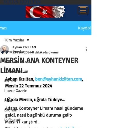
AYHAN KIZILTAN
Kaydol
Yazı
Tüm Yazılar
Ayhan KIZILTAN
Tüm Yazılar
23 Tem 2024
8 dakikada okunur
MERSİN ANA KONTEYNER
Haftanın Yazısı
LİMANI…
Güncel Yorum
Ayhan Kızıltan, 
ben@ayhankiziltan.com
, 
Mersin
Mersin 22 Temmuz 2024
İmece Gazete
Uğrola Mersin, uğrola Türkiye…
Kent
Adana Konteyner Limanı nasıl gündeme 
Ekonomi
geldi, nasıl bugünkü duruma gelip 
İç Siyaset
Mersin’i karıştırdı.