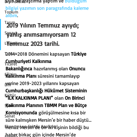
Dün bir araştırma yaptım ve 
bulduğum 
Dış Politika
bilgiyi yazımın son paragrafında kaleme 
Toplum
aldım
.
Tarım
2019 Yılının Temmuz ayıydı; 
Sanayi
yanlış anımsamıyorsam 12 
Temmuz 2023 tarihi.
Lojistik
Turizm
2014-2018 Dönemini kapsayan 
Türkiye 
Cumhuriyeti Kalkınma 
Ticaret
Bakanlığınca
 hazırlanmış olan 
Onuncu 
Eğitim
Kalkınma Planı
 süresini tamamlayıp 
yerine 2019-2023 yıllarını kapsayan 
Din
Cumhurbaşkanlığı Hükümet Sisteminin 
Kültür
“İLK KALKINMA PLANI”
 olan 
On Birinci 
Kalkınma Planının TBMM Plan ve Bütçe 
Spor
Komisyonunda
 görüşülmesine kısa bir 
Sanat
süre kalmışken Mersin’e bir haber düştü…
Ekonomi ve Sektör Analizleri
Henüz Mersin’de bir iki kişinin bildiği bu 
haber birkaç gün içinde Mersin’de 
Sigorta