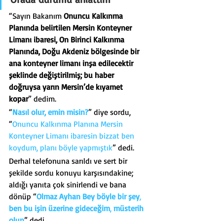
“Sayın Bakanım 
Onuncu Kalkınma 
Planında belirtilen Mersin Konteyner 
Limanı ibaresi, On Birinci Kalkınma 
Planında, Doğu Akdeniz bölgesinde bir 
ana konteyner limanı inşa edilecektir 
şeklinde değiştirilmiş; bu haber 
doğruysa yarın Mersin’de kıyamet 
kopar
” dedim.
“
Nasıl olur, emin misin?
” diye sordu, 
“
Onuncu Kalkınma Planına Mersin 
Konteyner Limanı ibaresin bizzat ben 
koydum, planı böyle yapmıştık
” dedi.
Derhal telefonuna sarıldı ve sert bir 
şekilde sordu konuyu karşısındakine; 
aldığı yanıta çok sinirlendi ve bana 
dönüp “
Olmaz Ayhan Bey böyle bir şey
, 
ben bu işin üzerine gideceğim
, 
müsterih 
olun
” dedi…