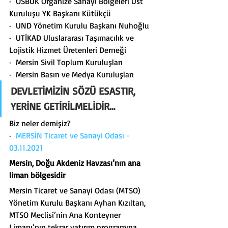
·  OSBÜK Organize Sanayi Bölgeleri Üst 
Kuruluşu YK Başkanı Kütükçü
·  UND Yönetim Kurulu Başkanı Nuhoğlu
·  UTİKAD Uluslararası Taşımacılık ve 
Lojistik Hizmet Üretenleri Derneği
·  Mersin Sivil Toplum Kuruluşları
·  Mersin Basın ve Medya Kuruluşları
DEVLETİMİZİN SÖZÜ ESASTIR, 
YERİNE GETİRİLMELİDİR…
Biz neler demişiz?
·  
MERSİN Ticaret ve Sanayi Odası -  
03.11.2021
Mersin, Doğu Akdeniz Havzası’nın ana 
liman bölgesidir
Mersin Ticaret ve Sanayi Odası (MTSO) 
Yönetim Kurulu Başkanı Ayhan Kızıltan, 
MTSO Meclisi’nin Ana Konteyner 
Limanı’nın tekrar yatırım programına 