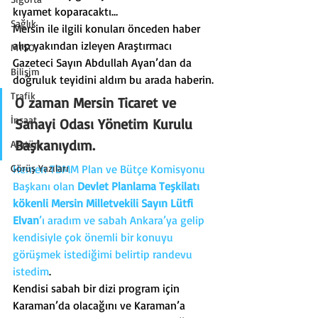
kıyamet koparacaktı…
Sağlık
Mersin ile ilgili konuları önceden haber 
alıp yakından izleyen Araştırmacı 
MTSO
Gazeteci Sayın Abdullah Ayan’dan da 
Bilişim
doğruluk teyidini aldım bu arada haberin.
Trafik
O zaman Mersin Ticaret ve 
İnşaat
Sanayi Odası Yönetim Kurulu 
Başkanıydım.
Atatürk
Görüş Yazıları
Hemen TBMM Plan ve Bütçe Komisyonu 
Başkanı olan 
Devlet Planlama Teşkilatı 
kökenli Mersin Milletvekili Sayın Lütfi 
Elvan
’ı aradım ve sabah Ankara’ya gelip 
kendisiyle çok önemli bir konuyu 
görüşmek istediğimi belirtip randevu 
istedim
.
Kendisi sabah bir dizi program için 
Karaman’da olacağını ve Karaman’a 