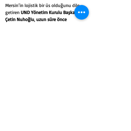
Mersin’in lojistik bir üs olduğunu dile 
getiren 
UND Yönetim Kurulu Başkanı 
Çetin Nuhoğlu
, 
uzun süre önce 
planlanan ana konteyner liman yatırımı 
için Mersin’den daha uygun bir yer 
olamayacağını belirtip, hinterlantta yer 
alan tüm illerdeki sektör temsilcilerinin 
de aynı fikri paylaştığını söyledi
.
RANTA DOYMAYANLAR 
MERSİN’İNİN ÖNÜNÜ KESİYOR…
Biz bu işlerle uğraşırken bu 
RANTA 
DOYMAYANLAR
 ne yapıyorlardı?
Ayhan Kızıltan’ı indirip MTSO’yu ele 
geçirelim çabasındaydılar…
MTSO’DA KAOS YARATTILAR
!
Şimdi bir ricam olacak Mersinli 
siyasetçilerden
;