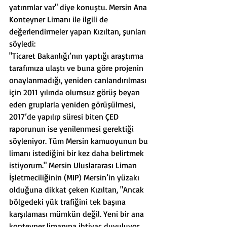
yatırımlar var" diye konuştu. Mersin Ana 
Konteyner Limanı ile ilgili de 
değerlendirmeler yapan Kızıltan, şunları 
söyledi:
"Ticaret Bakanlığı’nın yaptığı araştırma 
tarafımıza ulaştı ve buna göre projenin 
onaylanmadığı, yeniden canlandırılması 
için 2011 yılında olumsuz görüş beyan 
eden gruplarla yeniden görüşülmesi, 
2017’de yapılıp süresi biten ÇED 
raporunun ise yenilenmesi gerektiği 
söyleniyor. Tüm Mersin kamuoyunun bu 
limanı istediğini bir kez daha belirtmek 
istiyorum." Mersin Uluslararası Liman 
İşletmeciliğinin (MIP) Mersin’in yüzakı 
olduğuna dikkat çeken Kızıltan, "Ancak 
bölgedeki yük trafiğini tek başına 
karşılaması mümkün değil. Yeni bir ana 
konteyner limanına ihtiyaç duyuluyor. 