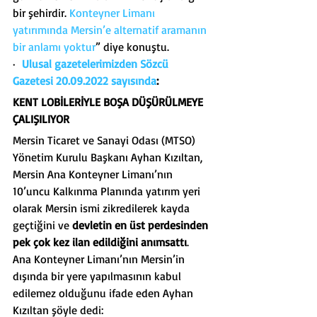
bir şehirdir. 
Konteyner Limanı 
yatırımında Mersin’e alternatif aramanın 
bir anlamı yoktur
” diye konuştu.
·  
Ulusal gazetelerimizden Sözcü 
Gazetesi 20.09.2022 sayısında
:
KENT LOBİLERİYLE BOŞA DÜŞÜRÜLMEYE 
ÇALIŞILIYOR
Mersin Ticaret ve Sanayi Odası (MTSO) 
Yönetim Kurulu Başkanı Ayhan Kızıltan, 
Mersin Ana Konteyner Limanı’nın 
10’uncu Kalkınma Planında yatırım yeri 
olarak Mersin ismi zikredilerek kayda 
geçtiğini ve 
devletin en üst perdesinden 
pek çok kez ilan edildiğini anımsattı
.
Ana Konteyner Limanı’nın Mersin’in 
dışında bir yere yapılmasının kabul 
edilemez olduğunu ifade eden Ayhan 
Kızıltan şöyle dedi: