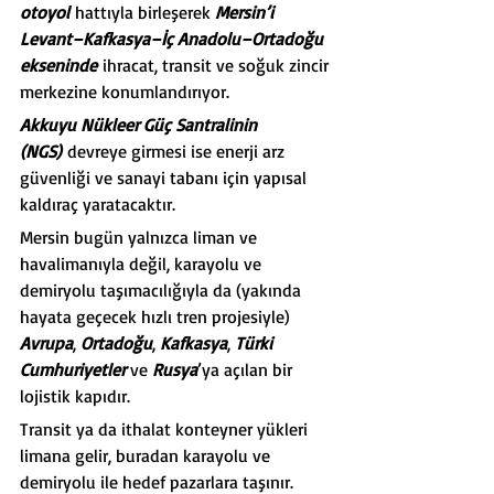
otoyol
 hattıyla birleşerek 
Mersin’i 
Levant–Kafkasya–İç Anadolu–Ortadoğu 
ekseninde
 ihracat, transit ve soğuk zincir 
merkezine konumlandırıyor.
Akkuyu Nükleer Güç Santralinin 
(NGS)
 devreye girmesi ise enerji arz 
güvenliği ve sanayi tabanı için yapısal 
kaldıraç yaratacaktır.
Mersin bugün yalnızca liman ve 
havalimanıyla değil, karayolu ve 
demiryolu taşımacılığıyla da (yakında 
hayata geçecek hızlı tren projesiyle) 
Avrupa
, 
Ortadoğu
, 
Kafkasya
, 
Türki 
Cumhuriyetler 
ve 
Rusya
’ya açılan bir 
lojistik kapıdır.
Transit ya da ithalat konteyner yükleri 
limana gelir, buradan karayolu ve 
demiryolu ile hedef pazarlara taşınır.