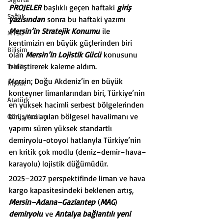
PROJELER
 başlıklı geçen haftaki 
giriş 
Sağlık
yazısından
 sonra bu haftaki yazımı 
Mersin’in Stratejik Konumu
 ile 
MTSO
kentimizin en büyük güçlerinden biri 
Bilişim
olan 
Mersin’in Lojistik Gücü
 konusunu 
birleştirerek kaleme aldım.
Trafik
Mersin; Doğu Akdeniz’in en büyük 
İnşaat
konteyner limanlarından biri, Türkiye’nin 
Atatürk
en yüksek hacimli serbest bölgelerinden 
biri, yeni açılan bölgesel havalimanı ve 
Görüş Yazıları
yapımı süren yüksek standartlı 
demiryolu-otoyol hatlarıyla Türkiye’nin 
en kritik çok modlu (deniz–demir–hava–
karayolu) lojistik düğümüdür.
2025–2027 perspektifinde liman ve hava 
kargo kapasitesindeki beklenen artış, 
Mersin–Adana–Gaziantep
 (
MAG
) 
demiryolu
 ve 
Antalya bağlantılı yeni 