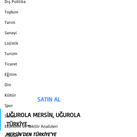
Dış Politika
Toplum
Tarım
Sanayi
Lojistik
Turizm
Ticaret
Eğitim
Din
Kültür
SATIN AL
Spor
UĞUROLA MERSİN, UĞUROLA 
Sanat
TÜRKİYE…
Ekonomi ve Sektör Analizleri
MERSİN’DEN TÜRKİYE’YE 
Sigorta