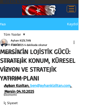
AYHAN KIZILTAN
Kaydol
Yazı
Tüm Yazılar
Ayhan KIZILTAN
Tüm Yazılar
4 Eki 2025
4 dakikada okunur
MERSİN’İN LOJİSTİK GÜCÜ:
Haftanın Yazısı
STRATEJİK KONUM, KÜRESEL
Güncel Yorum
VİZYON VE STRATEJİK
Mersin
YATIRIM PLANI
İmece Gazete
Ayhan Kızıltan, 
ben@ayhankiziltan.com
, 
Kent
Mersin 04.10.2025
Ekonomi
İç Siyaset