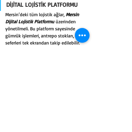
DİJİTAL LOJİSTİK PLATFORMU
Mersin’deki tüm lojistik ağlar, 
Mersin 
Dijital Lojistik Platformu
 üzerinden 
yönetilmeli. Bu platform sayesinde 
gümrük işlemleri, antrepo stokları, TIR 
seferleri tek ekrandan takip edilebilir.
Yapay zeka ve büyük veri destekli 
sistemler lojistikte hız, şeffaflık ve 
verimliliği artıracaktır.
SONUÇ VE ÇAĞRI
Mersin, liman + serbest bölge + yeni 
havalimanı + yükselen demiryolu‑otoyol 
bileşimiyle Türkiye’nin en 
avantajlı lojistik ve sanayi 
platformlarından biridir. 2025–2027’de 
tamamlanacak düğümler, kentin 
rolünü Doğu Akdeniz’in ana dağıtım 