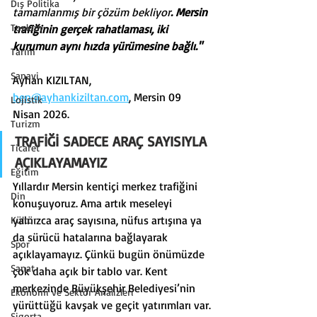
Dış Politika
tamamlanmış bir çözüm bekliyor
. Mersin 
Toplum
trafiğinin gerçek rahatlaması, iki 
kurumun aynı hızda yürümesine bağlı."
Tarım
Sanayi
Ayhan KIZILTAN, 
ben@ayhankiziltan.com
, Mersin 09 
Lojistik
Nisan 2026.
Turizm
TRAFİĞİ SADECE ARAÇ SAYISIYLA 
Ticaret
AÇIKLAYAMAYIZ
Eğitim
Yıllardır Mersin kentiçi merkez trafiğini 
Din
konuşuyoruz. Ama artık meseleyi 
yalnızca araç sayısına, nüfus artışına ya 
Kültür
da sürücü hatalarına bağlayarak 
Spor
açıklayamayız. Çünkü bugün önümüzde 
Sanat
çok daha açık bir tablo var. Kent 
merkezinde Büyükşehir Belediyesi’nin 
Ekonomi ve Sektör Analizleri
yürüttüğü kavşak ve geçit yatırımları var. 
Sigorta