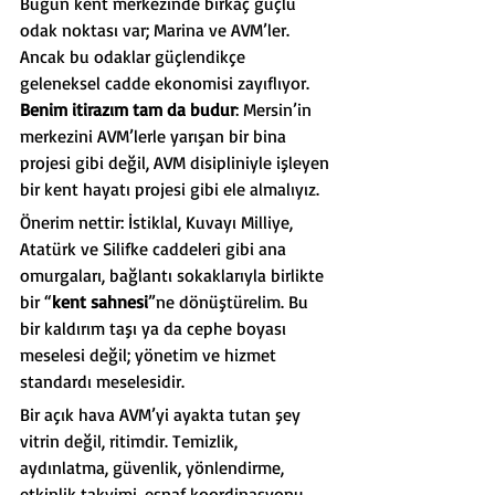
Bugün kent merkezinde birkaç güçlü 
odak noktası var; Marina ve AVM’ler. 
Ancak bu odaklar güçlendikçe 
geleneksel cadde ekonomisi zayıflıyor. 
Benim itirazım tam da budur
: Mersin’in 
merkezini AVM’lerle yarışan bir bina 
projesi gibi değil, AVM disipliniyle işleyen 
bir kent hayatı projesi gibi ele almalıyız.
Önerim nettir: İstiklal, Kuvayı Milliye, 
Atatürk ve Silifke caddeleri gibi ana 
omurgaları, bağlantı sokaklarıyla birlikte 
bir “
kent sahnesi
”ne dönüştürelim. Bu 
bir kaldırım taşı ya da cephe boyası 
meselesi değil; yönetim ve hizmet 
standardı meselesidir.
Bir açık hava AVM’yi ayakta tutan şey 
vitrin değil, ritimdir. Temizlik, 
aydınlatma, güvenlik, yönlendirme, 
etkinlik takvimi, esnaf koordinasyonu, 