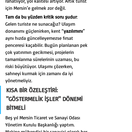
rahatlıyor, yol kalitesi artıyor. Artık turist 
için Mersin’e gelmek zor değil.
Tam da bu yüzden kritik soru şudur
: 
Gelen turiste ne sunacağız? Ulaşım 
donanımı güçlenirken, kent “
yazılımını
” 
aynı hızda güncelleyemezse fırsat 
penceresi kaçabilir. Bugün planlanan pek 
çok yatırımın gecikmesi, projelerin 
tamamlanma sürelerinin uzaması, bu 
riski büyütüyor. Ulaşımı çözerken, 
sahneyi kurmak için zamanı da iyi 
yönetmeliyiz.
KISA BİR ÖZELEŞTİRİ: 
"GÖSTERMELİK İŞLER" DÖNEMİ 
BİTMELİ
Beş yıl Mersin Ticaret ve Sanayi Odası 
Yönetim Kurulu Başkanlığı yaptım. 
Makine mühendisi bir sanayici olarak her 