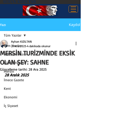
AYHAN KIZILTAN
Kaydol
Yazı
Tüm Yazılar
Ayhan KIZILTAN
Tüm Yazılar
27 Ara 2025
4 dakikada okunur
MERSİN TURİZMİNDE EKSİK
Haftanın Yazısı
OLAN ŞEY: SAHNE
Güncel Yorum
Güncelleme tarihi:
28 Ara 2025
Mersin
28 Aralık 2025
İmece Gazete
Kent
Ekonomi
İç Siyaset