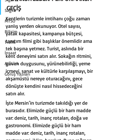
GEÇİŞ
Sağlık
Kentlerin turizmle imtihanı çoğu zaman 
MTSO
yanlış yerden okunuyor. Otel sayısı, 
Bilişim
yatak kapasitesi, kampanya bütçesi, 
tanıtım filmi gibi başlıklar önemlidir ama 
Trafik
tek başına yetmez. Turist, aslında bir 
İnşaat
kent deneyimi satın alır. Sokağın ritmini, 
güven duygusunu, yürünebilirliği, yeme 
Atatürk
içmeyi, sanat ve kültürle karşılaşmayı, bir 
Görüş Yazıları
akşamüstü nereye oturacağını, gece 
dönüşte kendini nasıl hissedeceğini 
satın alır.
İşte Mersin’in turizmde takıldığı yer de 
burasıdır. Elimizde güçlü bir ham madde 
var: deniz, tarih, inanç rotaları, doğa ve 
gastronomi. Elimizde güçlü bir ham 
madde var: deniz, tarih, inanç rotaları, 