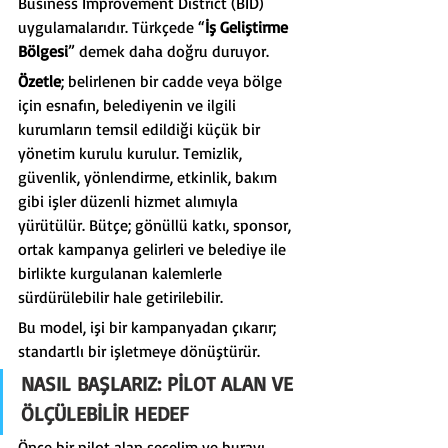
Business Improvement District (BID) 
uygulamalarıdır. Türkçede “
İş Geliştirme 
Bölgesi
” demek daha doğru duruyor.
Özetle
; belirlenen bir cadde veya bölge 
için esnafın, belediyenin ve ilgili 
kurumların temsil edildiği küçük bir 
yönetim kurulu kurulur. Temizlik, 
güvenlik, yönlendirme, etkinlik, bakım 
gibi işler düzenli hizmet alımıyla 
yürütülür. Bütçe; gönüllü katkı, sponsor, 
ortak kampanya gelirleri ve belediye ile 
birlikte kurgulanan kalemlerle 
sürdürülebilir hale getirilebilir.
Bu model, işi bir kampanyadan çıkarır; 
standartlı bir işletmeye dönüştürür.
NASIL BAŞLARIZ: PİLOT ALAN VE 
ÖLÇÜLEBİLİR HEDEF
Önce bir pilot alan seçelim ve burayı 