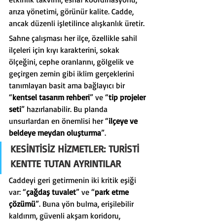
arıza yönetimi, görünür kalite. Cadde, 
ancak düzenli işletilince alışkanlık üretir.
Sahne çalışması her ilçe, özellikle sahil 
ilçeleri için kıyı karakterini, sokak 
ölçeğini, cephe oranlarını, gölgelik ve 
geçirgen zemin gibi iklim gerçeklerini 
tanımlayan basit ama bağlayıcı bir 
“
kentsel tasarım rehberi
” ve “
tip projeler 
seti
” hazırlanabilir. Bu planda 
unsurlardan en önemlisi her “
ilçeye ve 
beldeye meydan oluşturma
”.
KESİNTİSİZ HİZMETLER: TURİSTİ 
KENTTE TUTAN AYRINTILAR
Caddeyi geri getirmenin iki kritik eşiği 
var: “
çağdaş tuvalet
” ve “
park etme 
çözümü
”. Buna yön bulma, erişilebilir 
kaldırım, güvenli akşam koridoru, 