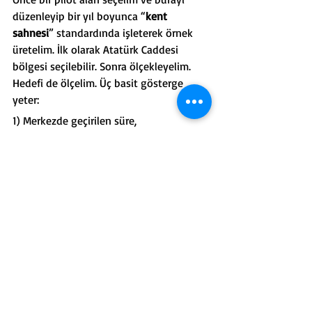
düzenleyip bir yıl boyunca “
kent 
sahnesi
” standardında işleterek örnek 
üretelim. İlk olarak Atatürk Caddesi 
bölgesi seçilebilir. Sonra ölçekleyelim. 
Hedefi de ölçelim. Üç basit gösterge 
yeter:
1) Merkezde geçirilen süre,
2) Geceleme oranı ve tekrar ziyaret,
3) Harcamanın kent içine yayılması.
Bu göstergeler yükselmeye başladığında, 
tanıtım da kendiliğinden güç kazanır.
SONUÇ
Mersin’in ulaşım donanımı güçleniyor. 
Şimdi sırada zihniyet ve yönetim devrimi 
var. Kent merkezini bir açık hava AVM 
disipliniyle ayağa kaldıralım, sahneyi 