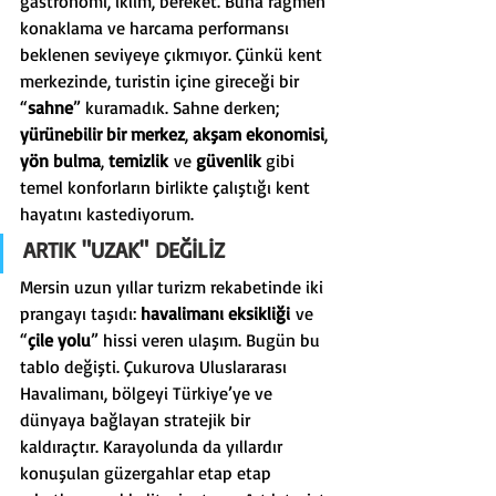
gastronomi, iklim, bereket. Buna rağmen 
konaklama ve harcama performansı 
beklenen seviyeye çıkmıyor. Çünkü kent 
merkezinde, turistin içine gireceği bir 
“
sahne
” kuramadık. Sahne derken; 
yürünebilir bir merkez
, 
akşam ekonomisi
, 
yön bulma
, 
temizlik
 ve 
güvenlik
 gibi 
temel konforların birlikte çalıştığı kent 
hayatını kastediyorum.
ARTIK "UZAK" DEĞİLİZ
Mersin uzun yıllar turizm rekabetinde iki 
prangayı taşıdı: 
havalimanı eksikliği
 ve 
“
çile yolu
” hissi veren ulaşım. Bugün bu 
tablo değişti. Çukurova Uluslararası 
Havalimanı, bölgeyi Türkiye’ye ve 
dünyaya bağlayan stratejik bir 
kaldıraçtır. Karayolunda da yıllardır 
konuşulan güzergahlar etap etap 