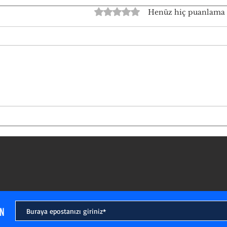
5 üzerinden 0 yıldız
Henüz hiç puanlama
MTSO’YU İÇERİDEN VE
CHP'
DIŞARIDAN GÖRMEK-2
ÜYEN
TÜZÜ
IN