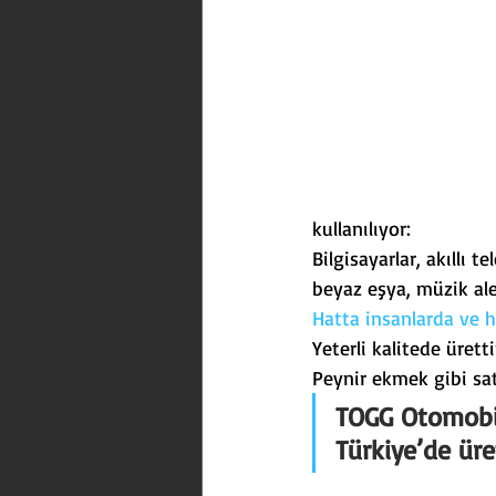
kullanılıyor:
Bilgisayarlar, akıllı t
beyaz eşya, müzik ale
Hatta insanlarda ve 
Yeterli kalitede üret
Peynir ekmek gibi satı
TOGG Otomobi
Türkiye’de üret