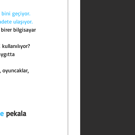
 bini geçiyor.
dete ulaşıyor.
birer bilgisayar 
 kullanılıyor?
ygıtta 
i, oyuncaklar, 
le
 pekala 