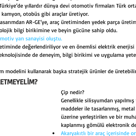
rkiye’de yıllardır dünya devi otomotiv firmaları Türk ortak
rk
Görüş Yazıları
kamyon, otobüs gibi araçlar üretiyor.
tasarımdan AR-GE’ye, araç üretiminden yedek parça üreti
olojik bilgi birikimine ve beyin gücüne sahip oldu.
motiv yan sanayisi oluştu.
etiminde değerlendiriliyor ve en önemlisi elektrik enerjisi
eknolojisinde de deneyim, bilgi birikimi ve uygulama yete
 modelini kullanarak başka stratejik ürünler de üretebilir
RETMEYELİM?
Çip nedir?
Genellikle silisyumdan yapılmış 
maddeler ile tasarlanmış, metal 
üzerine yerleştirilen ve bir muha
kaplanmış gömülü elektronik de
Akaryakıtlı bir araç içerisinde o