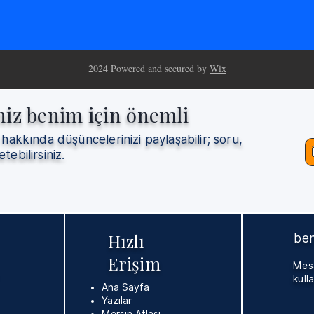
2024 Powered and secured by
Wix
niz benim için önemli
 hakkında düşüncelerinizi paylaşabilir; soru,
etebilirsiniz.
Hızlı
ben
Erişim
Mesa
kulla
Ana Sayfa
Yazılar