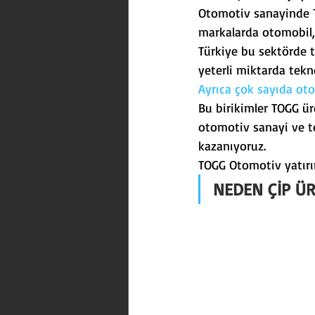
Otomotiv sanayinde Tü
Trafik
İnşaat
Atatü
markalarda otomobil, 
Türkiye bu sektörde 
yeterli miktarda tekn
Ayrıca çok sayıda oto
Bu birikimler TOGG ür
otomotiv sanayi ve t
kazanıyoruz.
TOGG Otomotiv yatırım
NEDEN ÇİP Ü