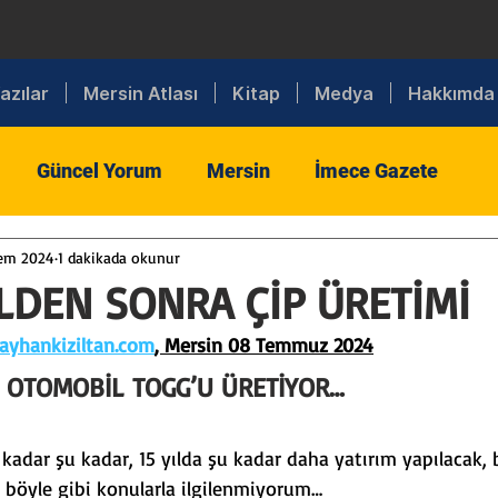
azılar
Mersin Atlası
Kitap
Medya
Hakkımda
Güncel Yorum
Mersin
İmece Gazete
em 2024
1 dakikada okunur
iyaset
Dış Politika
Toplum
Tarım
Sanay
DEN SONRA ÇİP ÜRETİMİ
yhankiziltan.com
, Mersin 08 Temmuz 2024
aret
Eğitim
Din
Kültür
Spor
Sanat
İ OTOMOBİL TOGG’U ÜRETİYOR…
i
Sigorta
Sağlık
MTSO
Bilişim
kadar şu kadar, 15 yılda şu kadar daha yatırım yapılacak, b
le böyle gibi konularla ilgilenmiyorum…