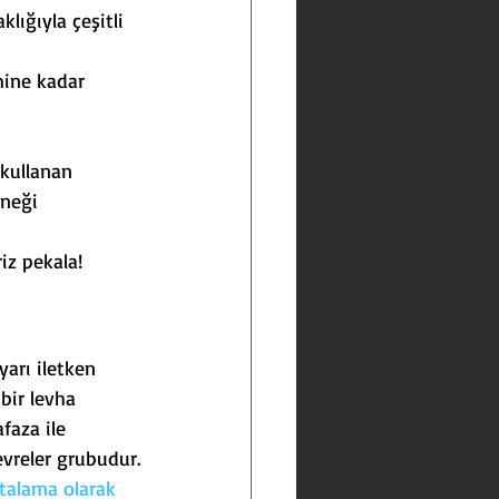
lığıyla çeşitli 
mine kadar 
 kullanan 
neği 
iz pekala!
yarı iletken 
bir levha 
faza ile 
vreler grubudur.
rtalama olarak 