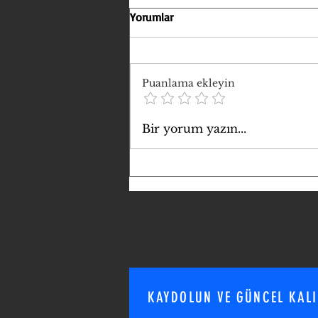
Yorumlar
Puanlama ekleyin
SİYASET SALONLARDAN
Bir yorum yazın...
SOKAĞA İNDİ
KAYDOLUN VE GÜNCEL KAL