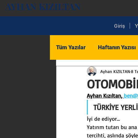
AYHAN KIZILTAN
Giriş
Y
Tüm Yazılar
Haftanın Yazısı
Ayhan KIZILTAN
8 T
Kent
Ekonomi
İç S
OTOMOBİL
Ayhan Kızıltan, 
ben@a
Lojistik
Turizm
Tic
TÜRKİYE YERL
İyi de ediyor…
Ekonomi ve Sektör Analizler
Yatırım tutarı bu ana 
tercihti, aslında şöy