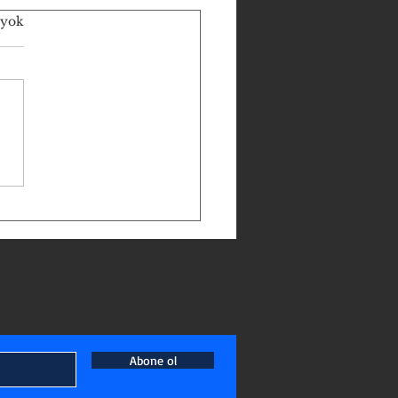
 yok
DE KRİZİN ÇÖZÜMÜ:
İN İRADESİ, DELEGENİN
KSEL ONAYI
Abone ol