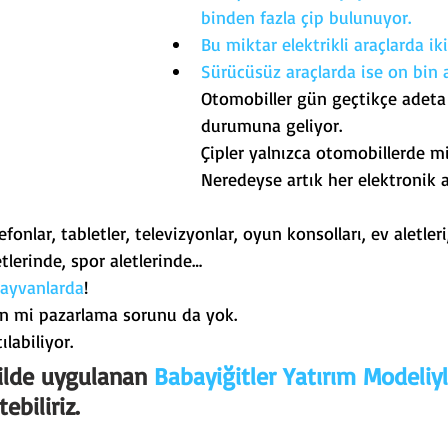
binden fazla çip bulunuyor.
Bu miktar elektrikli araçlarda iki
Sürücüsüz araçlarda ise on bin a
Otomobiller gün geçtikçe adeta 
durumuna geliyor.
Çipler yalnızca otomobillerde mi
Neredeyse artık her elektronik a
elefonlar, tabletler, televizyonlar, oyun konsolları, ev aletler
tlerinde, spor aletlerinde…
hayvanlarda
!
tin mi pazarlama sorunu da yok.
labiliyor.
lde uygulanan 
Babayiğitler Yatırım Modeliy
ebiliriz.