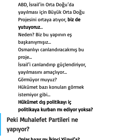
ABD, İsrail’in Orta Doğu’da 
yayılması için Büyük Orta Doğu 
Projesini ortaya atıyor, 
biz de 
yutuyoruz
…
Neden? Biz bu yapının eş 
başkanıymışız…
Osmanlıyı canlandıracakmış bu 
proje…
İsrail’i canlandırıp güçlendiriyor, 
yayılmasını amaçlıyor…
Görmüyor muyuz?
Hükümet bazı konuları görmek 
istemiyor gibi…
Hükümet dış politikayı iç 
politikaya kurban mı ediyor yoksa?
Peki Muhalefet Partileri ne 
yapıyor?
Onlar hazır mı İkinci Yüzyıl’a?