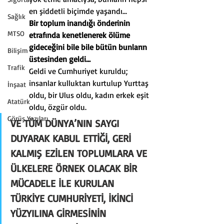
en şiddetli biçimde yaşandı...
Sağlık
Bir toplum inandığı önderinin 
MTSO
etrafında kenetlenerek ölüme 
gideceğini bile bile bütün bunların 
Bilişim
üstesinden geldi…
Trafik
Geldi ve Cumhuriyet kuruldu; 
insanlar kulluktan kurtulup Yurttaş 
İnşaat
oldu, bir Ulus oldu, kadın erkek eşit 
Atatürk
oldu, özgür oldu.
Görüş Yazıları
VE TÜM DÜNYA’NIN SAYGI 
DUYARAK KABUL ETTİĞİ, GERİ 
KALMIŞ EZİLEN TOPLUMLARA VE 
ÜLKELERE ÖRNEK OLACAK BİR 
MÜCADELE İLE KURULAN 
TÜRKİYE CUMHURİYETİ, İKİNCİ 
YÜZYILINA GİRM
ESİNİN 