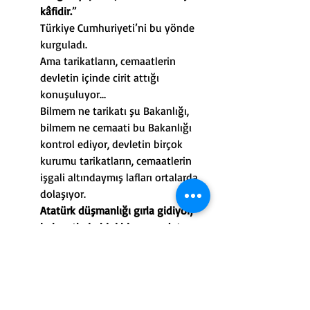
kâfidir.
”
Türkiye Cumhuriyeti’ni bu yönde 
kurguladı.
Ama tarikatların, cemaatlerin 
devletin içinde cirit attığı 
konuşuluyor…
Bilmem ne tarikatı şu Bakanlığı, 
bilmem ne cemaati bu Bakanlığı 
kontrol ediyor, devletin birçok 
kurumu tarikatların, cemaatlerin 
işgali altındaymış lafları ortalarda 
dolaşıyor.
Atatürk düşmanlığı gırla gidiyor, 
hakaretlerin bini bir para adeta…
Bunlara kimse bir şey demiyor, 
herkesin gözünün içine baka baka 
yapacaklarını yapıyorlar…
İkinci Yüzyıl’da bakalım bunlara 