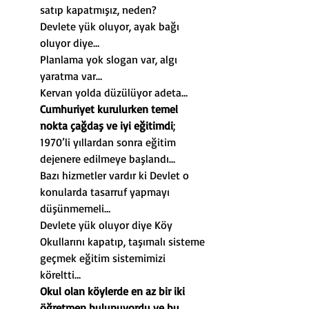
satıp kapatmışız, neden?
Devlete yük oluyor, ayak bağı 
oluyor diye…
Planlama yok slogan var, algı 
yaratma var…
Kervan yolda düzülüyor adeta…
Cumhuriyet kurulurken temel 
nokta çağdaş ve iyi eğitimdi
; 
1970’li yıllardan sonra eğitim 
dejenere edilmeye başlandı…
Bazı hizmetler vardır ki Devlet o 
konularda tasarruf yapmayı 
düşünmemeli…
Devlete yük oluyor diye Köy 
Okullarını kapatıp, taşımalı sisteme 
geçmek eğitim sistemimizi 
köreltti…
Okul olan köylerde en az bir iki 
öğretmen bulunuyordu ve bu 