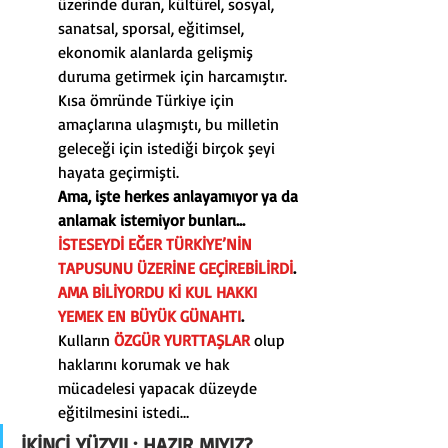
üzerinde duran, kültürel, sosyal, 
sanatsal, sporsal, eğitimsel, 
ekonomik alanlarda gelişmiş 
duruma getirmek için harcamıştır.
Kısa ömründe Türkiye için 
amaçlarına ulaşmıştı, bu milletin 
geleceği için istediği birçok şeyi 
hayata geçirmişti.
Ama, işte herkes anlayamıyor ya da 
anlamak istemiyor bunları…
İSTESEYDİ EĞER TÜRKİYE’NİN 
TAPUSUNU ÜZERİNE GEÇİREBİLİRDİ
.
AMA BİLİYORDU Kİ KUL HAKKI 
YEMEK EN BÜYÜK GÜNAHTI
.
Kulların 
ÖZGÜR YURTTAŞLAR
 olup 
haklarını korumak ve hak 
mücadelesi yapacak düzeyde 
eğitilmesini istedi…
İKİNCİ YÜZYIL: HAZIR MIYIZ?