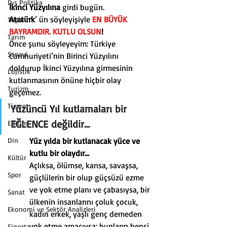
Dış Politika
İkinci Yüzyılına
 girdi bugün.
Atatürk
’ ün söyleyişiyle 
EN BÜYÜK 
Toplum
BAYRAMDIR. KUTLU OLSUN
!
Tarım
Önce şunu söyleyeyim: Türkiye 
Sanayi
Cumhuriyeti’nin Birinci Yüzyılını 
doldurup İkinci Yüzyılına girmesinin 
Lojistik
kutlanmasının önüne hiçbir olay 
Turizm
geçemez.
Ticaret
Yüzüncü Yıl kutlamaları bir 
EĞLENCE değildir…
Eğitim
Din
Yüz yılda bir kutlanacak yüce ve 
kutlu bir olaydır…
Kültür
Açlıksa, ölümse, kansa, savaşsa, 
Spor
güçlülerin bir olup güçsüzü ezme 
ve yok etme planı ve çabasıysa, bir 
Sanat
ülkenin insanlarını çoluk çocuk, 
Ekonomi ve Sektör Analizleri
kadın erkek, yaşlı genç demeden 
yok etme amacıysa; bunların hepsi 
Sigorta