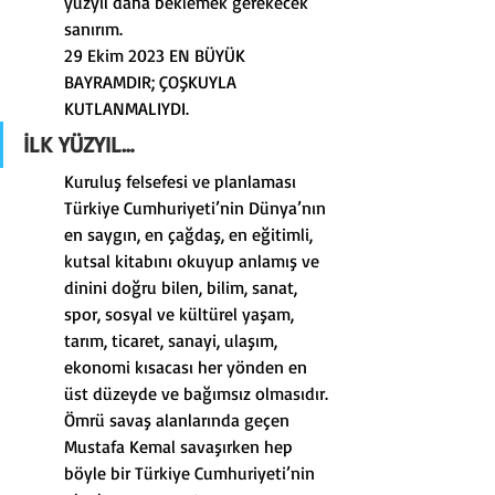
yüzyıl daha beklemek gerekecek 
sanırım.
29 Ekim 2023 EN BÜYÜK 
BAYRAMDIR; ÇOŞKUYLA 
KUTLANMALIYDI.
İLK YÜZYIL…
Kuruluş felsefesi ve planlaması 
Türkiye Cumhuriyeti’nin Dünya’nın 
en saygın, en çağdaş, en eğitimli, 
kutsal kitabını okuyup anlamış ve 
dinini doğru bilen, bilim, sanat, 
spor, sosyal ve kültürel yaşam, 
tarım, ticaret, sanayi, ulaşım, 
ekonomi kısacası her yönden en 
üst düzeyde ve bağımsız olmasıdır.
Ömrü savaş alanlarında geçen 
Mustafa Kemal savaşırken hep 
böyle bir Türkiye Cumhuriyeti’nin 