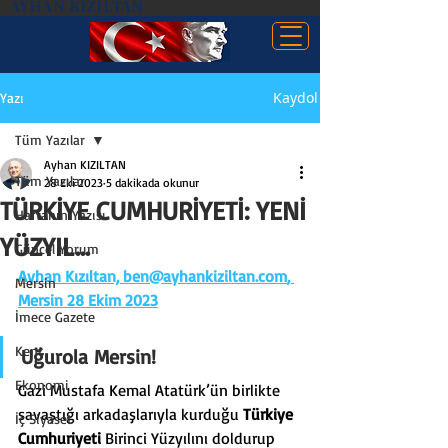
AYHAN KIZILTAN
Kaydol
Yazı
Tüm Yazılar
Ayhan KIZILTAN
Tüm Yazılar
28 Eki 2023
5 dakikada okunur
TÜRKİYE CUMHURİYETİ: YENİ
Haftanın Yazısı
YÜZYIL…
Güncel Yorum
Ayhan Kızıltan, 
ben@ayhankiziltan.com
, 
Mersin
Mersin 28 Ekim 2023
İmece Gazete
Kent
Uğurola Mersin!
Ekonomi
Gazi Mustafa Kemal Atatürk’ün birlikte 
savaştığı arkadaşlarıyla kurduğu 
Türkiye 
İç Siyaset
Cumhuriyeti
 Birinci Yüzyılını doldurup 