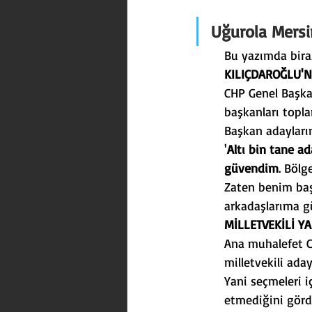
Trafik
İnşaat
Atatü
Uğurola Mersi
Bu yazımda bira
KILIÇDAROĞLU'
CHP Genel Başkan
başkanları topl
Başkan adayların
'
Altı bin tane a
güvendim
. Bölg
Zaten benim baş
arkadaşlarıma g
MİLLETVEKİLİ Y
Ana muhalefet C
milletvekili ada
Yani seçmeleri i
etmediğini görd