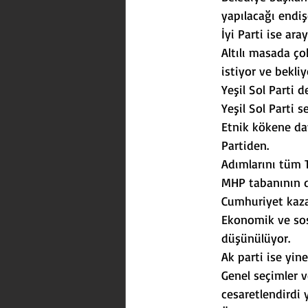
yapılacağı endiş
İyi Parti ise ara
Altılı masada ço
istiyor ve bekliy
Yeşil Sol Parti 
Yeşil Sol Parti 
Etnik kökene day
Partiden.
Adımlarını tüm T
MHP tabanının de
Cumhuriyet kaza
Ekonomik ve sosy
düşünülüyor.
Ak parti ise yi
Genel seçimler 
cesaretlendirdi 