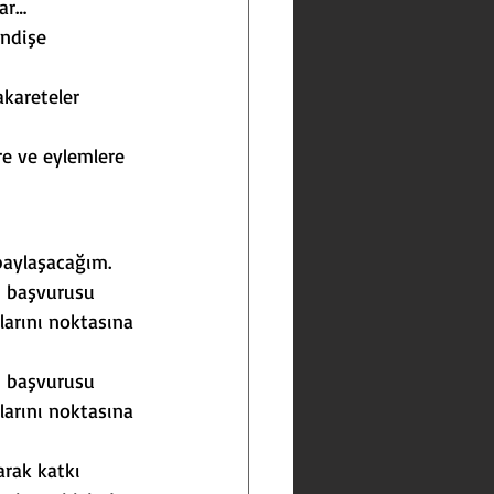
lar…
ndişe 
kareteler 
re ve eylemlere 
 paylaşacağım.
ı başvurusu 
arını noktasına 
ı başvurusu 
arını noktasına 
arak katkı 