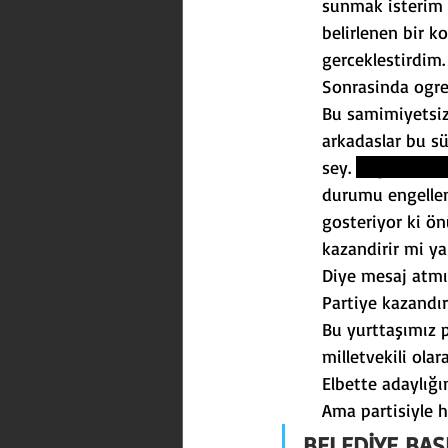
sunmak isterim 
belirlenen bir 
gerceklestirdim
Sonrasinda ogre
Bu samimiyetsiz
arkadaslar bu sü
sey. 
Engin Özko
durumu engelleme
gosteriyor ki ö
kazandirir mi ya
Diye mesaj atm
Partiye kazandır
Bu yurttaşımız p
milletvekili ol
Elbette adaylığı
Ama partisiyle h
BELEDİYE BAŞ