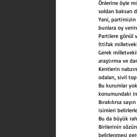
Önlerine öyle mi
soldan baksan da
Yani, partimizin 
bunlara oy verin
Partilere gönül 
İttifak milletve
Gerek milletveki
araştırma ve da
Kentlerin nabzın
odaları, sivil to
Bu kurumlar yok 
konumundaki ins
Bırakılırsa sayı
isimleri belirlerl
Bu da büyük raha
Birilerinin sözü
belirlenmesi ge