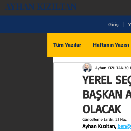
AYHAN KIZILTAN
Giriş
Y
Tüm Yazılar
Haftanın Yazısı
Ayhan KIZILTAN
30 
Kent
Ekonomi
İç S
YEREL SE
BAŞKAN A
Lojistik
Turizm
Tic
OLACAK
Ekonomi ve Sektör Analizler
Güncelleme tarihi:
21 Haz
Ayhan Kızıltan, 
ben@a