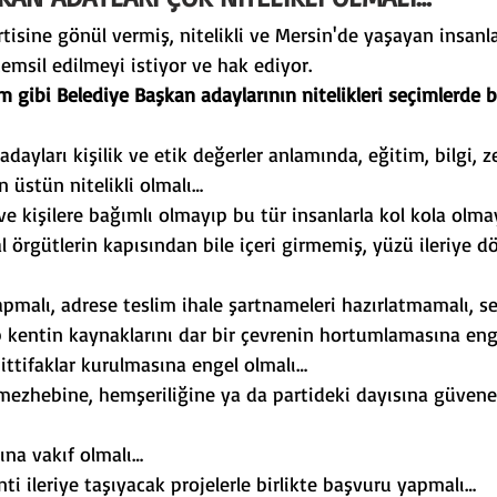
tisine gönül vermiş, nitelikli ve Mersin'de yaşayan insanl
emsil edilmeyi istiyor ve hak ediyor.
m gibi Belediye Başkan adaylarının nitelikleri seçimlerde be
dayları kişilik ve etik değerler anlamında, eğitim, bilgi, 
 üstün nitelikli olmalı…
ve kişilere bağımlı olmayıp bu tür insanlarla kol kola olma
l örgütlerin kapısından bile içeri girmemiş, yüzü ileriye d
yapmalı, adrese teslim ihale şartnameleri hazırlatmamalı, s
p kentin kaynaklarını dar bir çevrenin hortumlamasına eng
li ittifaklar kurulmasına engel olmalı…
mezhebine, hemşeriliğine ya da partideki dayısına güvene
ına vakıf olmalı…
ti ileriye taşıyacak projelerle birlikte başvuru yapmalı…