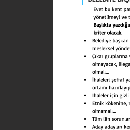
Evet bu kent par
yönetilmeyi ve t
Başlıkta yazdığı
kriter olacak
.
Belediye başkan a
mesleksel yönden
Çıkar gruplarına 
olmayacak, illega
olmalı…
İhaleleri şeffaf 
ortamı hazırlayı
İhaleler için giz
Etnik kökenine, 
olmamalı…
Tüm ilin sorunlar
Aday adayları ken