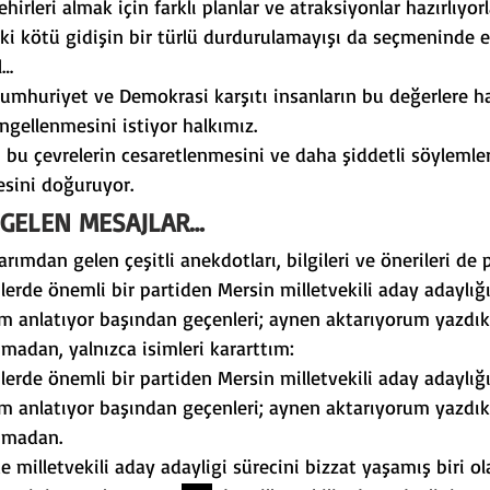
hirleri almak için farklı planlar ve atraksiyonlar hazırlıyor
 kötü gidişin bir türlü durdurulamayışı da seçmeninde e
l…
Cumhuriyet ve Demokrasi karşıtı insanların bu değerlere ha
gellenmesini istiyor halkımız.
 bu çevrelerin cesaretlenmesini ve daha şiddetli söylemle
esini doğuruyor.
GELEN MESAJLAR…
rımdan gelen çeşitli anekdotları, bilgileri ve önerileri de
erde önemli bir partiden Mersin milletvekili aday adaylığ
m anlatıyor başından geçenleri; aynen aktarıyorum yazdıkl
madan, yalnızca isimleri kararttım:
erde önemli bir partiden Mersin milletvekili aday adaylığ
m anlatıyor başından geçenleri; aynen aktarıyorum yazdıkl
nmadan.
de milletvekili aday adayligi sürecini bizzat yaşamış biri ol