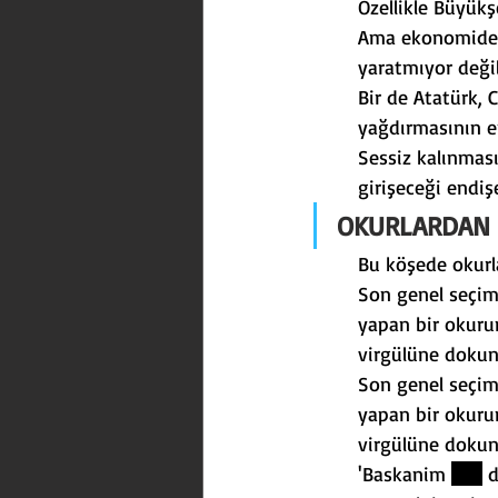
Özellikle Büyükşe
Ama ekonomideki
yaratmıyor deği
Bir de Atatürk, 
yağdırmasının en
Sessiz kalınması
girişeceği endiş
OKURLARDAN 
Bu köşede okurla
Son genel seçiml
yapan bir okuru
virgülüne dokun
Son genel seçiml
yapan bir okuru
virgülüne doku
'Baskanim 
chp
 