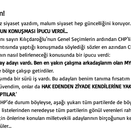
rk
Görüş Yazıları
n!
z siyaset yazdım, malum siyaset hep güncelliğini koruyor
NUN KONUŞMASI İPUCU VERDİ…
ı sayın Kılıçdaroğlu'nun Genel Seçimlerin ardından CHP'li
antısında yaptığı konuşmada söylediği sözler en azından C
ın nasıl belirleneceği konusunda bir ipucu verdi:
day adayı vardı. Ben en yakın çalışma arkadaşlarım olan M
e bölge çalışıp getirdiler.
ımda bir sürü iş vardı. Bu adayları benim tanıma fırsatım
üvendim, onlar da 
HAK EDENDEN ZİYADE KENDİLERİNE YAKI
APTILAR
.'
HP'de durum böyleyse, aşağı yukarı tüm partilerde de böyl
y listelerinden neredeyse tüm partilerin gönül verenleri ra
çin önlerine konulan milletvekili adaylarının birçoğunun ke
üler…