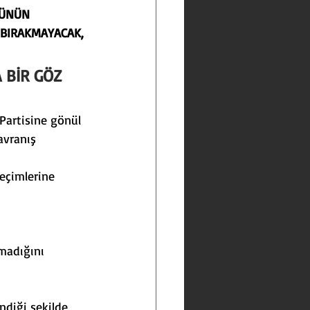
TÜNÜN 
 BIRAKMAYACAK, 
 BİR GÖZ 
Partisine gönül 
avranış 
seçimlerine 
madığını 
ndiği şekilde 