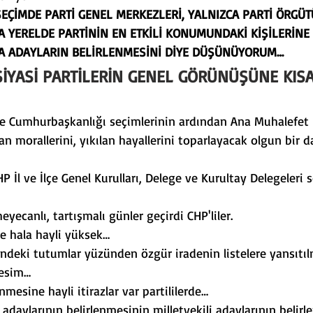
EÇİMDE PARTİ GENEL MERKEZLERİ, YALNIZCA PARTİ ÖRGÜ
A YERELDE PARTİNİN EN ETKİLİ KONUMUNDAKİ KİŞİLERİNE
A ADAYLARIN BELİRLENMESİNİ DİYE DÜŞÜNÜYORUM…
SİYASİ PARTİLERİN GENEL GÖRÜNÜŞÜNE KISA
ve Cumhurbaşkanlığı seçimlerinin ardından Ana Muhalefet 
an morallerini, yıkılan hayallerini toparlayacak olgun bir d
P İl ve İlçe Genel Kurulları, Delege ve Kurultay Delegeleri 
heyecanlı, tartışmalı günler geçirdi CHP'liler.
 de hala hayli yüksek…
ndeki tutumlar yüzünden özgür iradenin listelere yansıtıl
kesim…
enmesine hayli itirazlar var partililerde…
adaylarının belirlenmesinin milletvekili adaylarının belirle