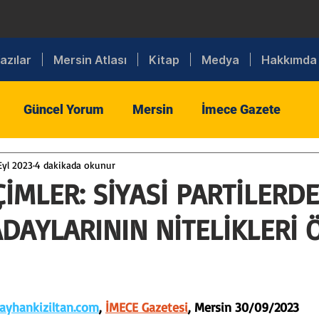
azılar
Mersin Atlası
Kitap
Medya
Hakkımda
Güncel Yorum
Mersin
İmece Gazete
Eyl 2023
4 dakikada okunur
iyaset
Dış Politika
Toplum
Tarım
Sanay
ÇİMLER: SİYASİ PARTİLERD
DAYLARININ NİTELİKLERİ 
aret
Eğitim
Din
Kültür
Spor
Sanat
i
Sigorta
Sağlık
MTSO
Bilişim
yhankiziltan.com
, 
İMECE Gazetesi
, Mersin 30/09/2023