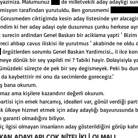
yaziniza. Malumunuz 
chp
 de milletvekili aday adayligi sur
komisyon tarafindan yurutuldu. Ben gorusmemi 
Engin Özko
. Gorusmeden ciktigimda kesin aday listesinde yer alacag
ndim ki her aday adayi oyle dusunmus çunku herkese ayni
 surecin ardindan Genel Baskan bir aciklama yapti ' Bizi
reci ahbap cavus iliskisi ile yurutmus ' akabinde ne oldu d
ç
 örgütlerden sorumlu Genel Baskan Yardimcisi... il ilce ko
ye dönük bir sey yapildi mi ? Tabiki hayir. Dolayisiyla y
nümüzdeki süreçte de pek bir sey degismeyek. Peki bu du
 da kaybettirir mi onu da secimlerde gorecegiz.'
ış bana okurum.
maz ama kişilere kazandırır değerli okurum.
artisi için emek harcamış, idealleri var, gönül verdiği part
arak ülkeye hizmet etmek için aday adaylığı başvurusunda
n garanti olmadığını biliyor.
iç ilgisi olmayan insanların aday gösterildiğini görüp kah
KAN ADAYLARI ÇOK NİTELİKLİ OLMALI…