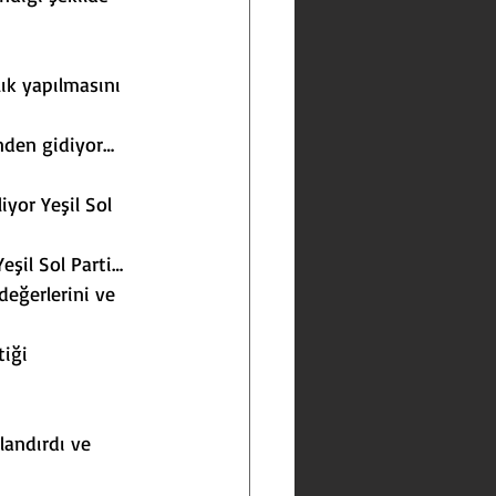
lık yapılmasını 
inden gidiyor…
yor Yeşil Sol 
eşil Sol Parti…
değerlerini ve 
iği 
andırdı ve 