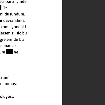
eci parti icinde 
ç
 ile 
imi dusundum. 
 davranilmis. 
m komisyondaki 
erseniz. Hic bir 
ngrelerinde bu 
asananlar 
rum 
chp
 ye 
isinin 
 bulunmuş…
roluyor…