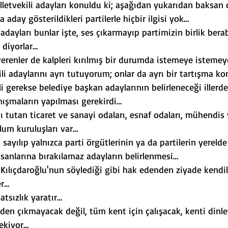
lletvekili adayları konuldu ki; aşağıdan yukarıdan baksan
 aday gösterildikleri partilerle hiçbir ilgisi yok…
adayları bunlar işte, ses çıkarmayıp partimizin birlik berab
 diyorlar…
verenler de kalpleri kırılmış bir durumda istemeye istemey
kili adaylarını ayrı tutuyorum; onlar da ayrı bir tartışma k
li gerekse belediye başkan adaylarının belirleneceği illerde
nışmaların yapılması gerekirdi…
ı tutan ticaret ve sanayi odaları, esnaf odaları, mühendis
plum kuruluşları var…
sayılıp yalnızca parti örgütlerinin ya da partilerin yerelde 
anlarına bırakılamaz adayların belirlenmesi…
n Kılıçdaroğlu'nun söylediği gibi hak edenden ziyade kendil
er…
tsızlık yaratır…
nden çıkmayacak değil, tüm kent için çalışacak, kenti dinl
rekiyor…