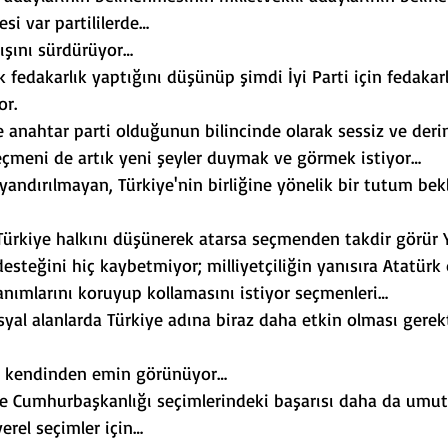
esi var partililerde…
yışını sürdürüyor…
k fedakarlık yaptığını düşünüp şimdi İyi Parti için fedakar
or.
de anahtar parti olduğunun bilincinde olarak sessiz ve der
seçmeni de artık yeni şeyler duymak ve görmek istiyor…
andırılmayan, Türkiye'nin birliğine yönelik bir tutum bekli
ürkiye halkını düşünerek atarsa seçmenden takdir görür Y
steğini hiç kaybetmiyor; milliyetçiliğin yanısıra Atatürk 
nımlarını koruyup kollamasını istiyor seçmenleri…
al alanlarda Türkiye adına biraz daha etkin olması gerekt
ne kendinden emin görünüyor…
ve Cumhurbaşkanlığı seçimlerindeki başarısı daha da umutl
yerel seçimler için…