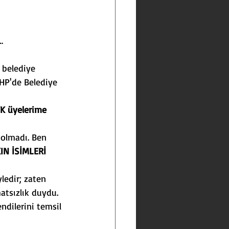
…
 belediye 
HP'de Belediye 
YK üyelerime 
 olmadı. Ben 
N İSİMLERİ 
edir; zaten 
hatsızlık duydu.
ndilerini temsil 