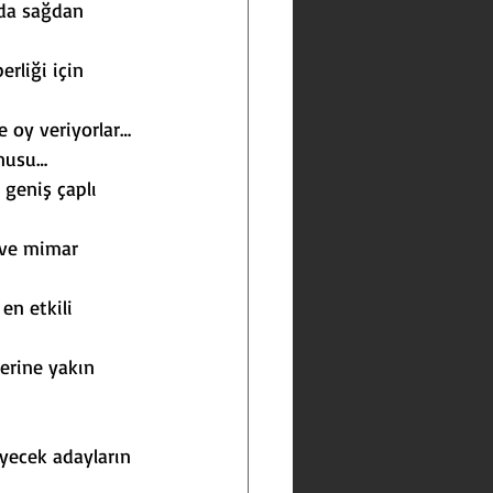
 da sağdan 
erliği için 
e oy veriyorlar…
onusu…
 geniş çaplı 
 ve mimar 
en etkili 
erine yakın 
eyecek adayların 