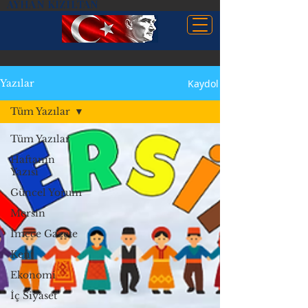
AYHAN KIZILTAN
Kaydol
Yazılar
Tüm Yazılar
Tüm Yazılar
Haftanın
Yazısı
Güncel Yorum
Mersin
İmece Gazete
Kent
Ekonomi
İç Siyaset