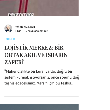
Ayhan KIZILTAN
6 Nis
5 dakikada okunur
LOJISTIK
LOJİSTİK MERKEZ: BİR
ORTAK AKIL VE ISRARIN
ZAFERİ
"Mühendislikte bir kural vardır; doğru bir
sistem kurmak istiyorsanız, önce sorunu doğru
teşhis edeceksiniz. Mersin için bu teşhis
yıllardır belliydi: Dünyanın yükünü çeken
liman, şehri ve ticareti boğan bir dar boğaza