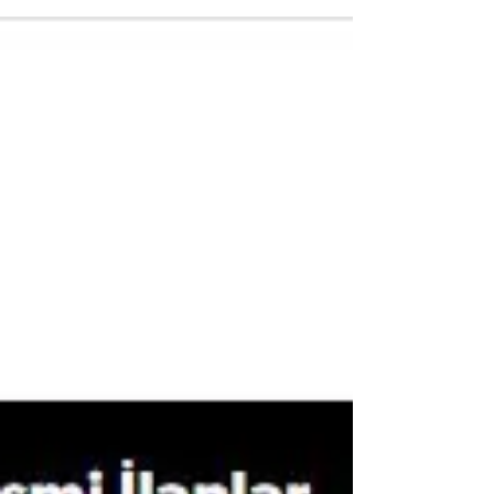
Ayhan Kızıltan, ben@ayhankiziltan.com,
Mersin 21/09/2025 UĞUROLA MERSİN,
UĞUROLA TÜRKİYE… Türkiye’de spor denildi mi
yıllardır akla ilk futbol gelir. Gazetelerin spor
sayfaları, televizyonların spor programları,
sponsorların yatırımları hep futbolun etrafında
döner. Ancak acı bir gerçek var: Futbol para
yutuyor, ama başarı getirmiyor. Öte yandan,
görece çok daha mütevazı bütçelerle
yürütülen basketbol ve voleybol, ülkemizi
gururlandıran zaferlerin sahibi oluyor. Geçen
hafta 2