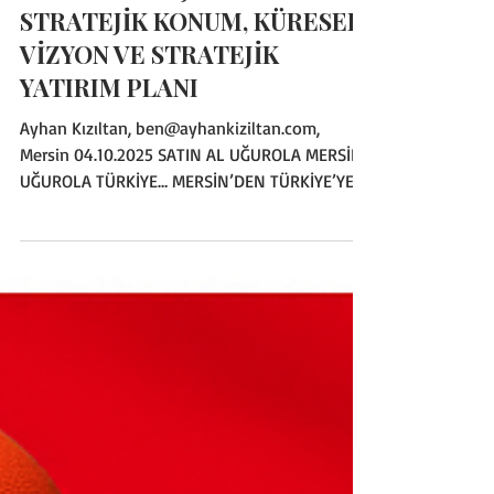
4 Eki 2025
4 dakikada okunur
MERSIN
MERSİN’İN LOJİSTİK GÜCÜ:
STRATEJİK KONUM, KÜRESEL
VİZYON VE STRATEJİK
YATIRIM PLANI
Ayhan Kızıltan, ben@ayhankiziltan.com,
Mersin 04.10.2025 SATIN AL UĞUROLA MERSİN,
UĞUROLA TÜRKİYE… MERSİN’DEN TÜRKİYE’YE
PROJELER başlıklı geçen haftaki giriş
yazısından sonra bu haftaki yazımı Mersin’in
Stratejik Konumu ile kentimizin en büyük
güçlerinden biri olan Mersin’in Lojistik Gücü
konusunu birleştirerek kaleme aldım. Mersin;
Doğu Akdeniz’in en büyük konteyner
limanlarından biri, Türkiye’nin en yüksek
hacimli serbest bölgelerinden biri, yeni açılan