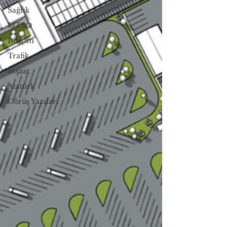
Sağlık
MTSO
Bilişim
Trafik
İnşaat
Atatürk
Görüş Yazıları