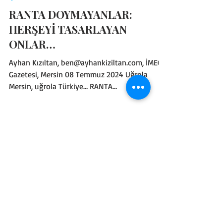
Ayhan KIZILTAN
9 Tem 2024
4 dakikada okunur
İÇ SIYASET
RANTA DOYMAYANLAR:
HERŞEYİ TASARLAYAN
ONLAR…
Ayhan Kızıltan, ben@ayhankiziltan.com, İMECE
Gazetesi, Mersin 08 Temmuz 2024 Uğrola
Mersin, uğrola Türkiye… RANTA
DOYMAYANLAR… Ne hırslılar bunlar! Hilekarlık
zekaları sayesinde karaborsa, faiz, kaçak göçek
gibi yollardan düşlenemeyecek kadar paralar
kazanırlar; cemaat, siyasetçi, kamu yöneticileri,