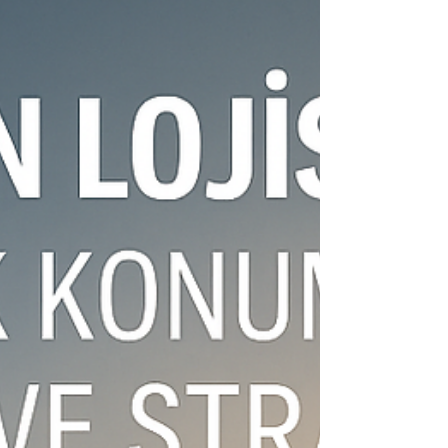
girmişti. 9 Nisan’da açılışı yapılacak olan
Mersin Lojistik Merkezi, işte bu dar boğazı
genişletme, Mersin’i gerçek bir dünya kenti
yapma yolunda atılmış en somut adımdır."
Ayhan Kızıltan, ben@ayhankiziltan.com,
Mersin, 06 Nisan 2026 BU AÇILIŞ BİR TESİSİN
DEĞİL