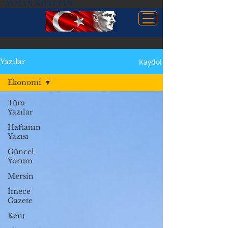
AYHAN KIZILTAN
Kaydol
Yazılar
Ekonomi
Tüm
Yazılar
Haftanın
Yazısı
Güncel
Yorum
Mersin
İmece
Gazete
Kent