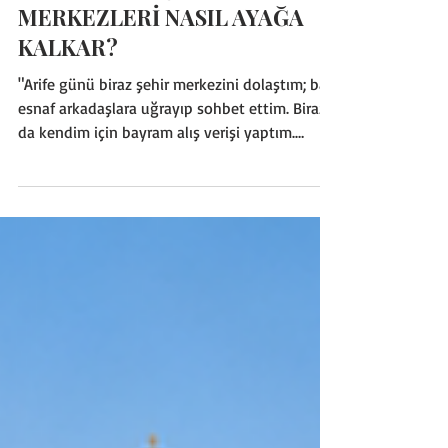
28 May
4 dakikada okunur
MERSIN
AVM’LER KARŞISINDA KENT
MERKEZLERİ NASIL AYAĞA
KALKAR?
"Arife günü biraz şehir merkezini dolaştım; bazı
esnaf arkadaşlara uğrayıp sohbet ettim. Biraz
da kendim için bayram alış verişi yaptım.
Atatürk Caddesi, Silifke Caddesi, İstiklal
Caddesi, Zeytinlibahçe Caddesi ve Kuvayi
Milliye Caddelerini dolaştım. Buralar Mersin’in
alış veriş kalbi diyeceğimiz caddeler; ancak o
eski kalabalıklar yok. Şehir Merkezi
(Downtown) kan kaybediyor. Görüştüğüm
esnaflar çok dertli. Dolaşırken kendi aralarında
konuşan esnaflara kulak misafiri oldum;