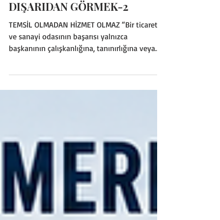
MTSO’YU İÇERİDEN VE
DIŞARIDAN GÖRMEK-2
TEMSİL OLMADAN HİZMET OLMAZ “Bir ticaret
ve sanayi odasının başarısı yalnızca
başkanının çalışkanlığına, tanınırlığına veya
kamuoyundaki etkisine bağlı değildir. Odanın
gerçek gücü, sektörlerin içinden gelen meslek
komitelerinin ve meclis üyelerinin temsil
yeteneğiyle ortaya çıkar. Doğru temsilciler
seçilmeden üyeye doğru hizmet götürmek,
üyelerinden beslenmeyen bir odayla da kente
yön vermek kolay değildir.” Odanın temeli
meslek komiteleridir Mersin Ticaret ve Sanayi
Odasını