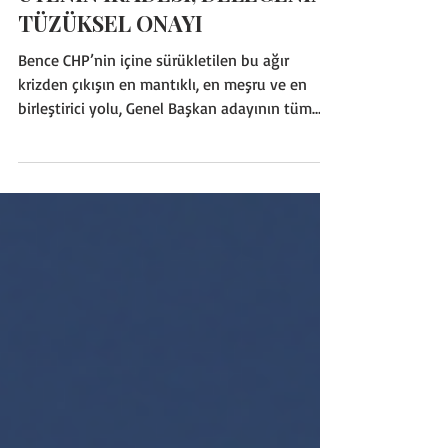
İÇ SIYASET
CHP'DE KRİZİN ÇÖZÜMÜ:
ÜYENİN İRADESİ, DELEGENİN
TÜZÜKSEL ONAYI
Bence CHP’nin içine sürükletilen bu ağır
krizden çıkışın en mantıklı, en meşru ve en
birleştirici yolu, Genel Başkan adayının tüm
CHP üyelerinin katılımıyla yapılacak bir ön
seçimle belirlenmesidir. CHP'de krizin çözümü
bir an önce sağlanmalıdır. Burada özellikle altı
çizilmesi gereken nokta şudur: Bu öneri, CHP
tüzüğünün öngördüğü Kurultay düzenini
devre dışı bırakmak için değil, tam tersine o
düzeni daha güçlü bir demokratik meşruiyetle
tamamlamak için yapılmaktadır. CHP tü