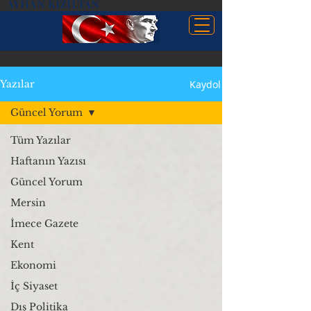
AYHAN KIZILTAN
Kaydol
Yazılar
Güncel Yorum
Tüm Yazılar
Haftanın Yazısı
Güncel Yorum
Mersin
İmece Gazete
Kent
Ekonomi
İç Siyaset
Dış Politika