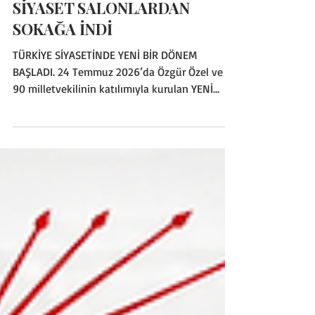
İÇ SIYASET
SİYASET SALONLARDAN
SOKAĞA İNDİ
TÜRKİYE SİYASETİNDE YENİ BİR DÖNEM
BAŞLADI. 24 Temmuz 2026’da Özgür Özel ve
90 milletvekilinin katılımıyla kurulan YENİ
PARTİ, aynı gün Yargıtay Cumhuriyet
Başsavcılığının siyasi partiler listesine girdi ve
Meclisin en büyük muhalefet gücü haline
geldi. Ancak bu gelişmenin gerçek önemi,
milletvekili sayısından, parti binalarından ya
da yeni bir tabeladan çok, Türkiye’de siyasetin
merkezinin değişmeye başlamasında yatıyor.
Çünkü siyaset artık yalnızca genel
merkezlerde, kapalı