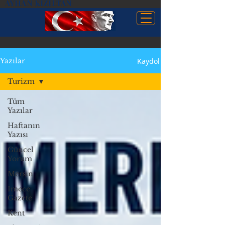
AYHAN KIZILTAN
Kaydol
Yazılar
Turizm
Tüm
Yazılar
Haftanın
Yazısı
Güncel
Yorum
Mersin
İmece
Gazete
Kent