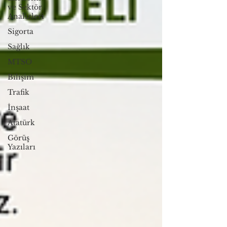
ve Sektör
Analizleri
Sigorta
Sağlık
MTSO
Bilişim
Trafik
İnşaat
Atatürk
Görüş
Yazıları