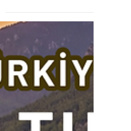
Benim için Mersin, yalnızca bir şehir adı
değildir. Mersin; Akdeniz’e açılan bir kapı,
Anadolu’nun üretimini dünyaya ulaştıran bir
geçit. Tarımı, sanayisi, limanı, serbest bölgesi,
turizmi, kültürü ve insan zenginliğiyle
Türkiye’nin en önemli kalkınma
merkezlerinden biridir. Mersin’in Potansiyeli Bu
nedenle amacım, Mersin’i yalnızca merkez
ilçeleriyle değil, bütün ilçeleriyle birlikte
düşünmek. Anamur’dan Tarsus’a,
Çamlıyayla’dan Mut’a, Silifke’den Erdemli’ye,
Gülnar’dan Bozy