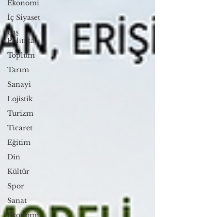
Ekonomi
İç Siyaset
Dış
Politika
Toplum
Tarım
Sanayi
Lojistik
Turizm
Ticaret
Eğitim
Din
Kültür
Spor
Sanat
Ekonomi