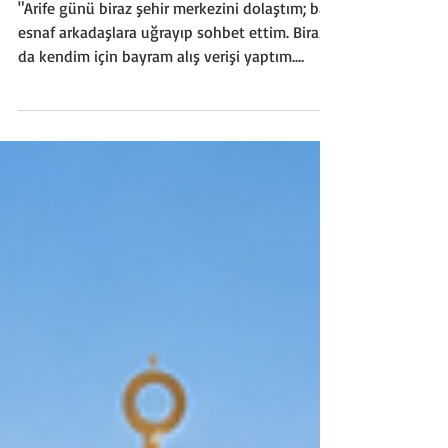
KALKAR?
"Arife günü biraz şehir merkezini dolaştım; bazı
esnaf arkadaşlara uğrayıp sohbet ettim. Biraz
da kendim için bayram alış verişi yaptım.
Atatürk Caddesi, Silifke Caddesi, İstiklal
Caddesi, Zeytinlibahçe Caddesi ve Kuvayi
Milliye Caddelerini dolaştım. Buralar Mersin’in
alış veriş kalbi diyeceğimiz caddeler; ancak o
eski kalabalıklar yok. Şehir Merkezi
(Downtown) kan kaybediyor. Görüştüğüm
esnaflar çok dertli. Dolaşırken kendi aralarında
konuşan esnaflara kulak misafiri oldum;