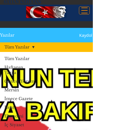
AYHAN KIZILTAN
Kaydol
Yazılar
Tüm Yazılar
Tüm Yazılar
Haftanın
Yazısı
Güncel Yorum
Mersin
İmece Gazete
Kent
Ekonomi
İç Siyaset