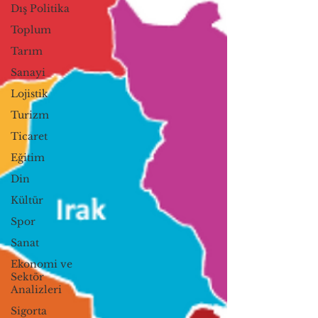
Dış Politika
Toplum
Tarım
Sanayi
Lojistik
Turizm
Ticaret
Eğitim
Din
Kültür
Spor
Sanat
Ekonomi ve
Sektör
Analizleri
Sigorta