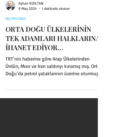
Ayhan KIZILTAN
9 May 2024
1 dakikada okunur
DIŞ POLITIKA
ORTA DOĞU ÜLKELERİNİN
TEK ADAMLARI HALKLARINA
İHANET EDİYOR…
TRT’nin haberine göre Arap Ülkelerinden
Ürdün, Mısır ve İran saldırıyı kınamış mış. Orta
Doğu’da petrol yataklarının üzerine oturmuş
ve buradan gelen zenginliği yiyip sefa
sürüyorlar TEK ADAMLAR ve aileleri.
Kendilerinin ve ailelerinin İKBALİ ve REFAHI’nın
sürmesi için ne REFAH saldırısına ne de