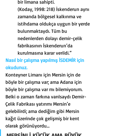
bir limana sahipti.
(Koday, 1998: 218) İskenderun aynı 
zamanda bölgesel kalkınma ve 
istihdama oldukça uygun bir yerde 
bulunmaktaydı. Tüm bu 
nedenlerden dolayı demir-çelik 
fabrikasının İskenderun’da 
kurulmasına karar verildi.”
Nasıl bir çalışma yapılmış İSDEMİR için 
okudunuz.
Konteyner Limanı için Mersin için de 
böyle bir çalışma var; ama Adana için 
böyle bir çalışma var mı bilemiyorum.
Belki o zaman farkına varılsaydı Demir-
Çelik Fabrikası yatırımı Mersin’e 
gelebilirdi; ama dediğim gibi Mersin 
kağıt üzerinde çok gelişmiş bir kent 
olarak görünüyordu…
MERSİNLİ KÜÇÜK AMA BÜYÜK 