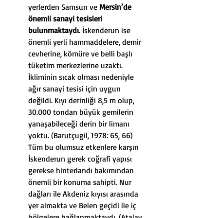
yerlerden Samsun ve 
Mersin’de 
önemli sanayi tesisleri 
bulunmaktaydı
. İskenderun ise 
önemli yerli hammaddelere, demir 
cevherine, kömüre ve belli başlı 
tüketim merkezlerine uzaktı. 
İkliminin sıcak olması nedeniyle 
ağır sanayi tesisi için uygun 
değildi. Kıyı derinliği 8,5 m olup, 
30.000 tondan büyük gemilerin 
yanaşabileceği derin bir limanı 
yoktu. (Barutçugil, 1978: 65, 66) 
Tüm bu olumsuz etkenlere karşın 
İskenderun gerek coğrafi yapısı 
gerekse hinterlandı bakımından 
önemli bir konuma sahipti. Nur 
dağları ile Akdeniz kıyısı arasında 
yer almakta ve Belen geçidi ile iç 
bölgelere bağlanmaktaydı. (Atalay, 