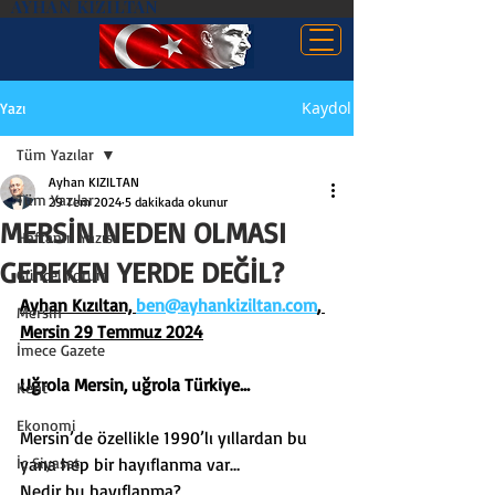
AYHAN KIZILTAN
Kaydol
Yazı
Tüm Yazılar
Ayhan KIZILTAN
Tüm Yazılar
29 Tem 2024
5 dakikada okunur
MERSİN NEDEN OLMASI
Haftanın Yazısı
GEREKEN YERDE DEĞİL?
Güncel Yorum
Ayhan Kızıltan, 
ben@ayhankiziltan.com
, 
Mersin
Mersin 29 Temmuz 2024
İmece Gazete
Uğrola Mersin, uğrola Türkiye…
Kent
Ekonomi
Mersin’de özellikle 1990’lı yıllardan bu 
İç Siyaset
yana hep bir hayıflanma var…
Nedir bu hayıflanma?