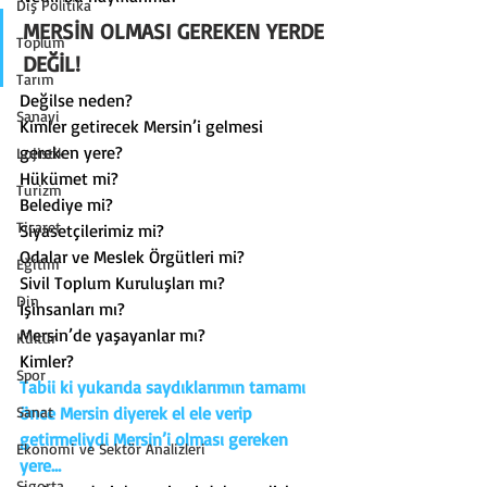
Dış Politika
MERSİN OLMASI GEREKEN YERDE 
Toplum
DEĞİL!
Tarım
Değilse neden?
Sanayi
Kimler getirecek Mersin’i gelmesi 
gereken yere?
Lojistik
Hükümet mi?
Turizm
Belediye mi?
Ticaret
Siyasetçilerimiz mi?
Odalar ve Meslek Örgütleri mi?
Eğitim
Sivil Toplum Kuruluşları mı?
Din
İşinsanları mı?
Mersin’de yaşayanlar mı?
Kültür
Kimler?
Spor
Tabii ki yukarıda saydıklarımın tamamı 
Sanat
önce Mersin diyerek el ele verip 
getirmeliydi Mersin’i olması gereken 
Ekonomi ve Sektör Analizleri
yere…
Sigorta