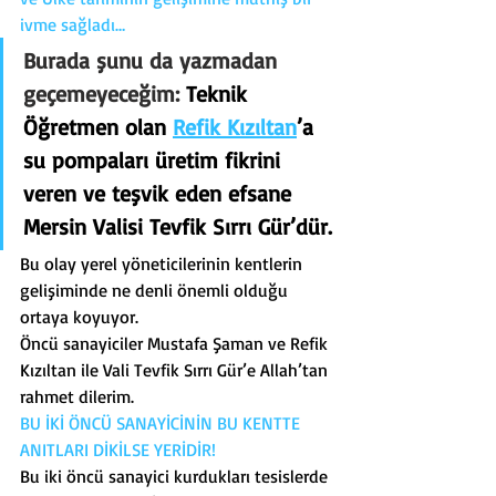
ivme sağladı…
Burada şunu da yazmadan 
geçemeyeceğim: 
Teknik 
Öğretmen olan 
Refik Kızıltan
’a 
su pompaları üretim fikrini 
veren ve teşvik eden efsane 
Mersin Valisi Tevfik Sırrı Gür’dür.
Bu olay yerel yöneticilerinin kentlerin 
gelişiminde ne denli önemli olduğu 
ortaya koyuyor.
Öncü sanayiciler Mustafa Şaman ve Refik 
Kızıltan ile Vali Tevfik Sırrı Gür’e Allah’tan 
rahmet dilerim.
BU İKİ ÖNCÜ SANAYİCİNİN BU KENTTE 
ANITLARI DİKİLSE YERİDİR!
Bu iki öncü sanayici kurdukları tesislerde 