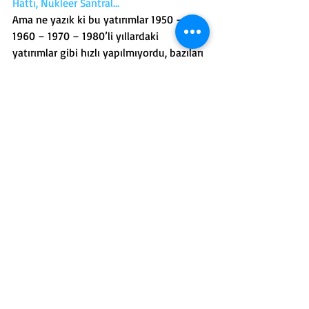
Hattı, Nükleer Santral…
Ama ne yazık ki bu yatırımlar 1950 – 
1960 – 1970 – 1980’li yıllardaki 
yatırımlar gibi hızlı yapılmıyordu, bazıları 
sürüncemede bırakılıyordu.
NEDEN?
Mersin’in yerlileri ve Mersin dışından 
göçle gelenler kaynaşıp bir Mersinlilik 
bilinci oluşturulamadı…
İki kesim arasında hep bir çekişme; 
dışardan gelenler hep bir yerleri, bir 
şeyleri ele geçirme çabasına girdiler…
Yerli Mersinliler ise hep koruma çabası 
içerisine girdi…
Bu çekişme uzun bir süre devam etti ve 
yeni yeni uyanıp Mersinlilik bilinci 
gelişmeye başladı bugünlerde.
Neden? Çünkü bu çekişmenin Mersin’e 