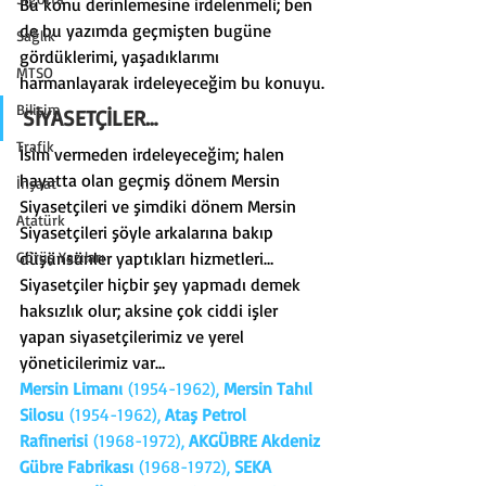
Bu konu derinlemesine irdelenmeli; ben 
de bu yazımda geçmişten bugüne 
Sağlık
gördüklerimi, yaşadıklarımı 
MTSO
harmanlayarak irdeleyeceğim bu konuyu.
Bilişim
SİYASETÇİLER…
Trafik
İsim vermeden irdeleyeceğim; halen 
hayatta olan geçmiş dönem Mersin 
İnşaat
Siyasetçileri ve şimdiki dönem Mersin 
Atatürk
Siyasetçileri şöyle arkalarına bakıp 
Görüş Yazıları
düşünsünler yaptıkları hizmetleri…
Siyasetçiler hiçbir şey yapmadı demek 
haksızlık olur; aksine çok ciddi işler 
yapan siyasetçilerimiz ve yerel 
yöneticilerimiz var…
Mersin Limanı
 (1954-1962), 
Mersin Tahıl 
Silosu
 (1954-1962), 
Ataş Petrol 
Rafinerisi
 (1968-1972), 
AKGÜBRE Akdeniz 
Gübre Fabrikası
 (1968-1972), 
SEKA 