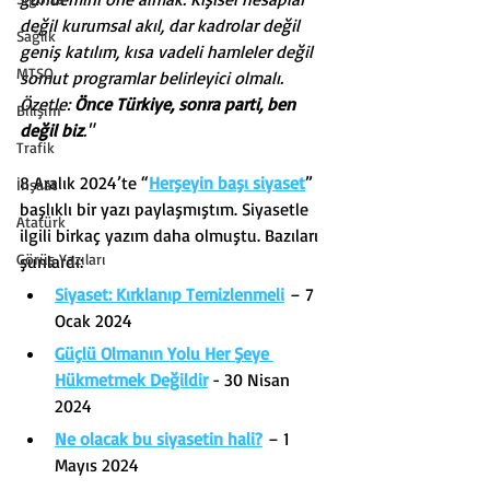
değil kurumsal akıl, dar kadrolar değil 
Sağlık
geniş katılım, kısa vadeli hamleler değil 
MTSO
somut programlar belirleyici olmalı. 
Özetle: 
Önce Türkiye, sonra parti, ben 
Bilişim
değil biz
."
Trafik
8 Aralık 2024’te “
Herşeyin başı siyaset
” 
İnşaat
başlıklı bir yazı paylaşmıştım. Siyasetle 
Atatürk
ilgili birkaç yazım daha olmuştu. Bazıları 
Görüş Yazıları
şunlardı:
Siyaset: Kırklanıp Temizlenmeli
– 7 
Ocak 2024
Güçlü Olmanın Yolu Her Şeye 
Hükmetmek Değildir
 - 30 Nisan 
2024
Ne olacak bu siyasetin hali?
– 1 
Mayıs 2024