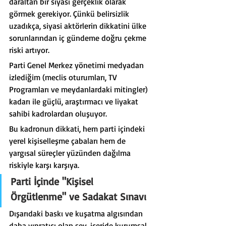
daraltan bir siyasi gerçeklik olarak 
görmek gerekiyor. Çünkü belirsizlik 
uzadıkça, siyasi aktörlerin dikkatini ülke 
sorunlarından iç gündeme doğru çekme 
riski artıyor.
Parti Genel Merkez yönetimi medyadan 
izlediğim (meclis oturumları, TV 
Programları ve meydanlardaki mitingler) 
kadarı ile güçlü, araştırmacı ve liyakat 
sahibi kadrolardan oluşuyor.
Bu kadronun dikkati, hem parti içindeki 
yerel kişiselleşme çabaları hem de 
yargısal süreçler yüzünden dağılma 
riskiyle karşı karşıya.
Parti İçinde 
"Kişisel 
Örgütlenme" ve Sadakat Sınavı
Dışarıdaki baskı ve kuşatma algısından 
daha yıpratıcı olan şey, içeride kurumsal 