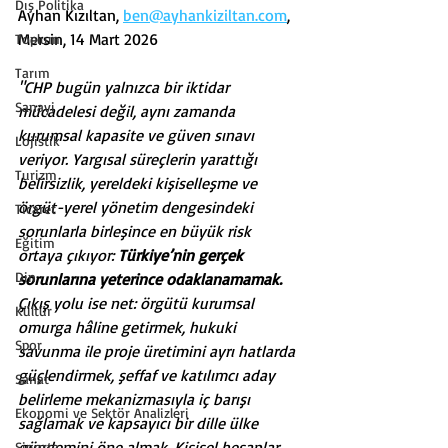
Dış Politika
Ayhan Kızıltan, 
ben@ayhankiziltan.com
, 
Mersin, 14 Mart 2026
Toplum
Tarım
"CHP bugün yalnızca bir iktidar 
Sanayi
mücadelesi değil, aynı zamanda 
kurumsal kapasite ve güven sınavı 
Lojistik
veriyor. Yargısal süreçlerin yarattığı 
Turizm
belirsizlik, yereldeki kişiselleşme ve 
örgüt-yerel yönetim dengesindeki 
Ticaret
sorunlarla birleşince en büyük risk 
Eğitim
ortaya çıkıyor: 
Türkiye’nin gerçek 
Din
sorunlarına yeterince odaklanamamak.
Çıkış yolu ise net: örgütü kurumsal 
Kültür
omurga hâline getirmek, hukuki 
Spor
savunma ile proje üretimini ayrı hatlarda 
güçlendirmek, şeffaf ve katılımcı aday 
Sanat
belirleme mekanizmasıyla iç barışı 
Ekonomi ve Sektör Analizleri
sağlamak ve kapsayıcı bir dille ülke 
gündemini öne almak. Kişisel hesaplar 
Sigorta