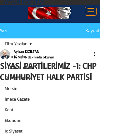
AYHAN KIZILTAN
Kaydol
Yazı
Tüm Yazılar
Ayhan KIZILTAN
Tüm Yazılar
14 Mar
6 dakikada okunur
SİYASİ PARTİLERİMİZ -1: CHP
Haftanın Yazısı
CUMHURİYET HALK PARTİSİ
Güncel Yorum
Mersin
İmece Gazete
Kent
Ekonomi
İç Siyaset