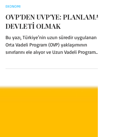
Ayhan KIZILTAN
14 Eki 2025
3 dakikada okunur
EKONOMI
OVP’DEN UVP’YE: PLANLAMA
DEVLETİ OLMAK
Bu yazı, Türkiye’nin uzun süredir uygulanan
Orta Vadeli Program (OVP) yaklaşımının
sınırlarını ele alıyor ve Uzun Vadeli Program
(UVP) temelli bir Planlama Modeline geçilmesi
gerektiğini savunuyor. OVP’nin sıkı para
politikası ekseninde şekillendiği, halkın
refahını artırmak yerine yükü dar gelirli
kesimlere bindirdiği belirtiliyor. UVP’nin
eksikliği, toplumda güven sorununa ve
ekonomik belirsizliklere yol açıyor.