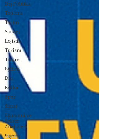
Dış Politika
Toplum
Tarım
Sanayi
Lojistik
Turizm
Ticaret
Eğitim
Din
Kültür
Spor
Sanat
Ekonomi ve
Sektör
Analizleri
Sigorta