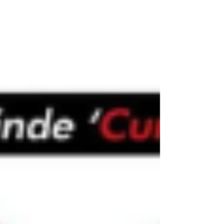
UĞUROLA MERSİN, UĞUROLA TÜRKİYE, “Bir
ülkenin çivisi çıktı” deriz ya… Aslında bu,
marangozluktan gelen bir deyimdir. Bir yapı,
onu bir arada tutan çiviler yerinden
oynadığında ya da tamamen çıktığında nasıl
çatırdayıp çökmeye başlarsa; toplum düzeni
de onu ayakta tutan değerler, kurallar ve
kurumlar zayıfladığında aynı akıbete uğrar. O
çivi, bazen adalettir, bazen güven, bazen de
ortak vicdandır. Önlenemeyen ve