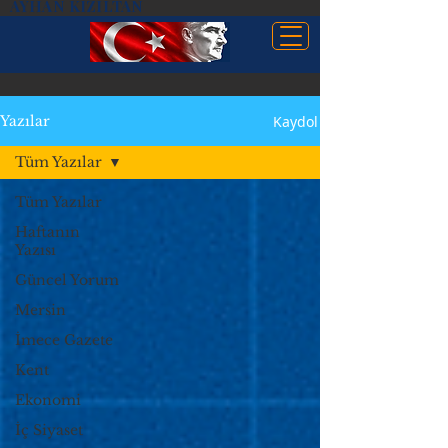
AYHAN KIZILTAN
Kaydol
Yazılar
Tüm Yazılar
Tüm Yazılar
Haftanın
Yazısı
Güncel Yorum
Mersin
İmece Gazete
Kent
Ekonomi
İç Siyaset