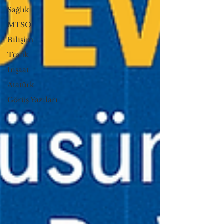
Sağlık
MTSO
Bilişim
Trafik
İnşaat
Atatürk
Görüş Yazıları