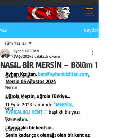
AYHAN KIZILTAN
Kaydol
Yazı
Tüm Yazılar
Ayhan KIZILTAN
Tüm Yazılar
5 Ağu 2024
3 dakikada okunur
NASIL BİR MERSİN – Bölüm 1
Haftanın Yazısı
Ayhan Kızıltan, 
ben@ayhankiziltan.com
, 
Güncel Yorum
Mersin 05 Ağustos 2024
Mersin
Uğrola Mersin, uğrola Türkiye…
İmece Gazete
11 Eylül 2023 tarihinde “
MERSİN, 
Kent
AYRICALIKLI KENT…
” başlıklı bir yazı 
Ekonomi
yazmıştım.
“
Ayrıcalıklı bir kentsin...
İç Siyaset
Senin kadar çok olanağı olan bir kent az 