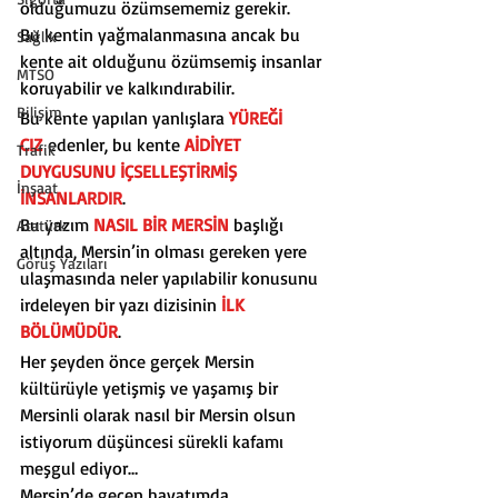
olduğumuzu özümsememiz gerekir.
Bu kentin yağmalanmasına ancak bu 
Sağlık
kente ait olduğunu özümsemiş insanlar 
MTSO
koruyabilir ve kalkındırabilir.
Bilişim
Bu kente yapılan yanlışlara 
YÜREĞİ 
CIZ
 edenler, bu kente 
AİDİYET 
Trafik
DUYGUSUNU İÇSELLEŞTİRMİŞ 
İnşaat
İNSANLARDIR
.
Bu yazım 
NASIL BİR MERSİN
 başlığı 
Atatürk
altında, Mersin’in olması gereken yere 
Görüş Yazıları
ulaşmasında neler yapılabilir konusunu 
irdeleyen bir yazı dizisinin 
İLK 
BÖLÜMÜDÜR
.
Her şeyden önce gerçek Mersin 
kültürüyle yetişmiş ve yaşamış bir 
Mersinli olarak nasıl bir Mersin olsun 
istiyorum düşüncesi sürekli kafamı 
meşgul ediyor…
Mersin’de geçen hayatımda 