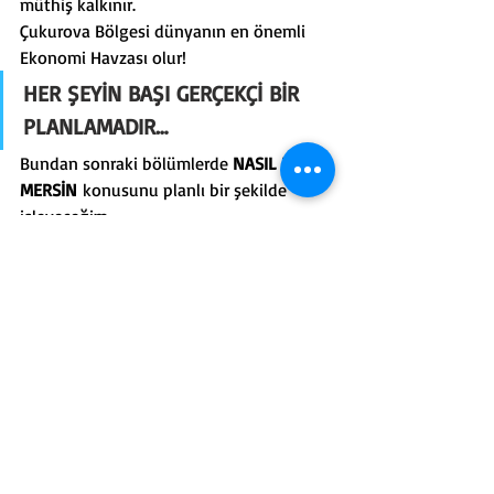
müthiş kalkınır.
Çukurova Bölgesi dünyanın en önemli 
Ekonomi Havzası olur!
HER ŞEYİN BAŞI GERÇEKÇİ BİR 
PLANLAMADIR…
Bundan sonraki bölümlerde 
NASIL BİR 
MERSİN
 konusunu planlı bir şekilde 
işleyeceğim.
Bu konuya ilgi duyup katkı sağlamak 
isteyen herkes fikirlerini bana iletirse 
sevinirim.
Çünkü planlar katılımcı ve kapsayıcı bir 
şekilde yapılmalıdır…
Haftaya yine buradayız, “NASIL BİR 
MERSİN – Bölüm 2”de buluşmak üzere 
hoşça kalın…
Mersin
Haftanın Yazısı