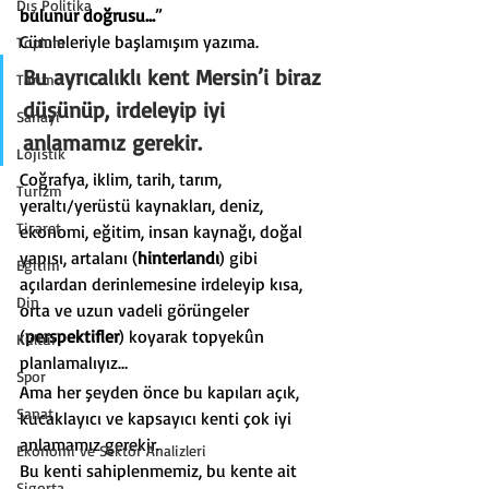
Dış Politika
bulunur doğrusu…
”
Cümleleriyle başlamışım yazıma.
Toplum
Bu ayrıcalıklı kent Mersin’i biraz 
Tarım
düşünüp, irdeleyip iyi 
Sanayi
anlamamız gerekir.
Lojistik
Coğrafya, iklim, tarih, tarım, 
Turizm
yeraltı/yerüstü kaynakları, deniz, 
Ticaret
ekonomi, eğitim, insan kaynağı, doğal 
yapısı, artalanı (
hinterlandı
) gibi 
Eğitim
açılardan derinlemesine irdeleyip kısa, 
Din
orta ve uzun vadeli görüngeler 
(
perspektifler
) koyarak topyekûn 
Kültür
planlamalıyız…
Spor
Ama her şeyden önce bu kapıları açık, 
Sanat
kucaklayıcı ve kapsayıcı kenti çok iyi 
anlamamız gerekir.
Ekonomi ve Sektör Analizleri
Bu kenti sahiplenmemiz, bu kente ait 
Sigorta