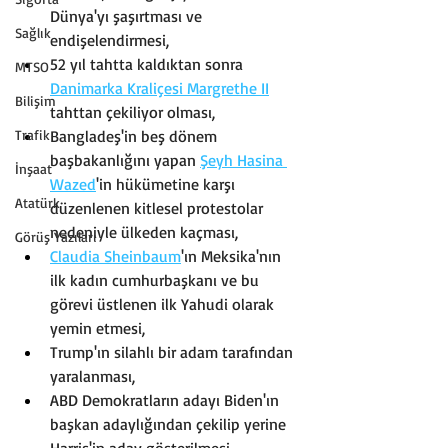
Dünya'yı şaşırtması ve 
Sağlık
endişelendirmesi,
52 yıl tahtta kaldıktan sonra 
MTSO
Danimarka Kraliçesi Margrethe II
Bilişim
tahttan çekiliyor olması,
Trafik
Bangladeş'in beş dönem 
başbakanlığını yapan 
Şeyh Hasina 
İnşaat
Wazed
'in hükümetine karşı 
Atatürk
düzenlenen kitlesel protestolar 
nedeniyle ülkeden kaçması,
Görüş Yazıları
Claudia Sheinbaum
'ın Meksika'nın 
ilk kadın cumhurbaşkanı ve bu 
görevi üstlenen ilk Yahudi olarak 
yemin etmesi,
Trump'ın silahlı bir adam tarafından 
yaralanması,
ABD Demokratların adayı Biden'ın 
başkan adaylığından çekilip yerine 