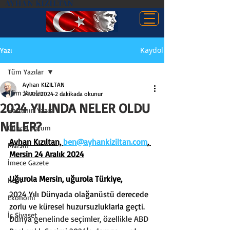
AYHAN KIZILTAN
Kaydol
Yazı
Tüm Yazılar
Ayhan KIZILTAN
Tüm Yazılar
24 Ara 2024
2 dakikada okunur
2024 YILINDA NELER OLDU
Haftanın Yazısı
NELER?
Güncel Yorum
Ayhan Kızıltan, 
ben@ayhankiziltan.com
, 
Mersin
Mersin 24 Aralık 2024
İmece Gazete
Uğurola Mersin, uğurola Türkiye,
Kent
2024 Yılı Dünyada olağanüstü derecede 
Ekonomi
zorlu ve küresel huzursuzluklarla geçti.
İç Siyaset
Dünya genelinde seçimler, özellikle ABD 