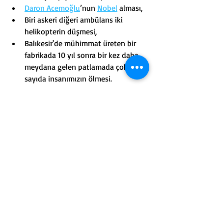
Daron Acemoğlu
’nun 
Nobel
 alması,
Biri askeri diğeri ambülans iki 
helikopterin düşmesi,
Balıkesir'de mühimmat üreten bir 
fabrikada 10 yıl sonra bir kez daha 
meydana gelen patlamada çok 
sayıda insanımızın ölmesi.
Bu olayların hepsinin üzerine sayfalarca 
yazılar yazılabilir ve sayfalarca yorumlar 
yapılabilir...
Bu yazıyı yazarken 2024’ün bitmesine 8 
gün vardı.
Umarım çok kötü olaylar olmaz, hem 
Türkiye’de hem de Dünya’da,
Hoşça kalın, haftaya yine buradayız.
Toplum
Haftanın Yazısı
İç Siyaset