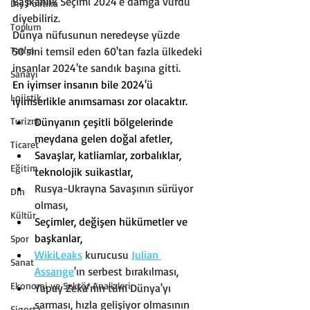
Başkanlık Seçimi 2024'e damga vurdu 
Dış Politika
diyebiliriz.
Toplum
Dünya nüfusunun neredeyse yüzde 
Tarım
50'sini temsil eden 60'tan fazla ülkedeki 
insanlar 2024'te sandık başına gitti.
Sanayi
En iyimser insanın bile 2024'ü 
Lojistik
iyimserlikle anımsaması zor olacaktır.
Turizm
Dünyanın çeşitli bölgelerinde 
meydana gelen doğal afetler,
Ticaret
Savaşlar, katliamlar, zorbalıklar, 
Eğitim
teknolojik suikastlar,
Rusya-Ukrayna Savaşının sürüyor 
Din
olması,
Kültür
Seçimler, değişen hükümetler ve 
başkanlar,
Spor
WikiLeaks
 kurucusu 
Julian 
Sanat
Assange
'ın serbest bırakılması,
Ekonomi ve Sektör Analizleri
Yapay Zeka'nın tüm Dünya'yı 
sarması, hızla gelişiyor olmasının 
Sigorta