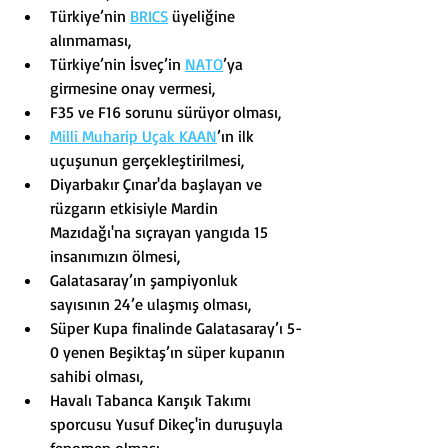
Türkiye’nin 
BRICS
 üyeliğine 
alınmaması,
Türkiye’nin İsveç’in 
NATO
’ya 
girmesine onay vermesi,
F35 ve F16 sorunu sürüyor olması,
Milli Muharip Uçak KAAN
’ın ilk 
uçuşunun gerçekleştirilmesi,
Diyarbakır Çınar'da başlayan ve 
rüzgarın etkisiyle Mardin 
Mazıdağı'na sıçrayan yangıda 15 
insanımızın ölmesi,
Galatasaray’ın şampiyonluk 
sayısının 24’e ulaşmış olması,
Süper Kupa finalinde Galatasaray’ı 5-
0 yenen Beşiktaş’ın süper kupanın 
sahibi olması,
Havalı Tabanca Karışık Takımı 
sporcusu Yusuf Dikeç'in duruşuyla 