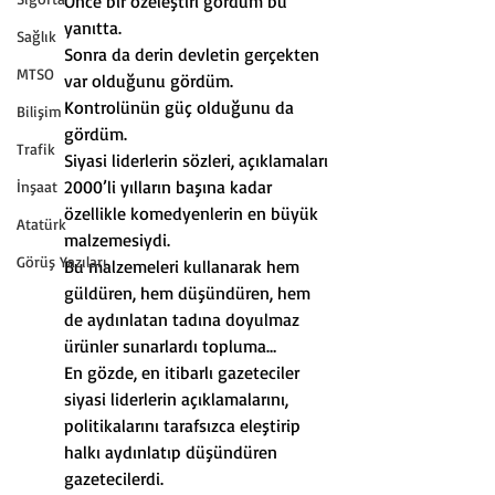
Önce bir özeleştiri gördüm bu 
yanıtta.
Sağlık
Sonra da derin devletin gerçekten 
MTSO
var olduğunu gördüm.
Kontrolünün güç olduğunu da 
Bilişim
gördüm.
Trafik
Siyasi liderlerin sözleri, açıklamaları 
2000’li yılların başına kadar 
İnşaat
özellikle komedyenlerin en büyük 
Atatürk
malzemesiydi.
Görüş Yazıları
Bu malzemeleri kullanarak hem 
güldüren, hem düşündüren, hem 
de aydınlatan tadına doyulmaz 
ürünler sunarlardı topluma…
En gözde, en itibarlı gazeteciler 
siyasi liderlerin açıklamalarını, 
politikalarını tarafsızca eleştirip 
halkı aydınlatıp düşündüren 
gazetecilerdi.