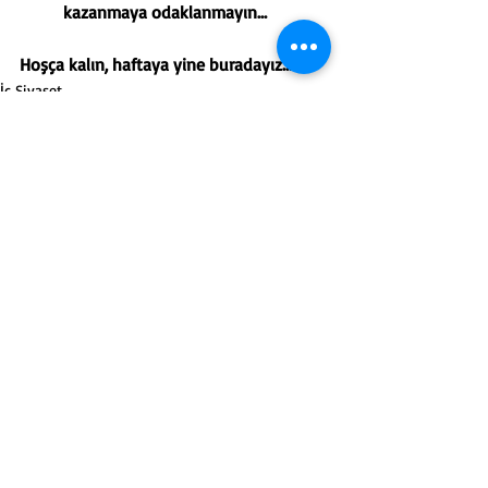
kazanmaya odaklanmayın…
Hoşça kalın, haftaya yine buradayız…
İç Siyaset
Haftanın Yazısı
İmece Gazete
Son Yazılar
Hepsini Gör