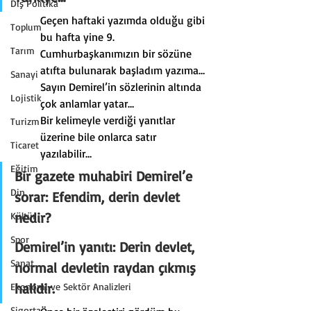
Dış Politika
Geçen haftaki yazımda olduğu gibi 
Toplum
bu hafta yine 9. 
Tarım
Cumhurbaşkanımızın bir sözüne 
atıfta bulunarak başladım yazıma…
Sanayi
Sayın Demirel’in sözlerinin altında 
Lojistik
çok anlamlar yatar…
Bir kelimeyle verdiği yanıtlar 
Turizm
üzerine bile onlarca satır 
Ticaret
yazılabilir…
Eğitim
Bir gazete muhabiri Demirel’e 
Din
sorar: Efendim, derin devlet 
nedir?
Kültür
Spor
Demirel’in yanıtı: 
Derin devlet, 
Sanat
normal devletin raydan çıkmış 
halidir.
Ekonomi ve Sektör Analizleri
Sigorta