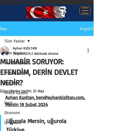
AYHAN KIZILTAN
Kaydol
Yazı
Tüm Yazılar
Ayhan KIZILTAN
Tüm Yazılar
18 Şub 2024
2 dakikada okunur
MUHABİR SORUYOR:
Haftanın Yazısı
EFENDİM, DERİN DEVLET
Güncel Yorum
NEDİR?
Mersin
Güncelleme tarihi:
21 Haz
İmece Gazete
Ayhan Kızıltan, 
ben@ayhankiziltan.com
, 
Kent
Mersin 18 Şubat 2024
Ekonomi
Uğurola Mersin, uğurola 
İç Siyaset
Türkiye…