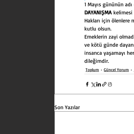
1 Mayıs gününün adı d
DAYANIŞMA
 kelimesi
Hakları için ölenlere
kutlu olsun.
Emeklerin zayi olmadı
ve kötü günde dayanı
insanca yaşamayı herk
dileğimdir.
Toplum
Güncel Yorum
Son Yazılar