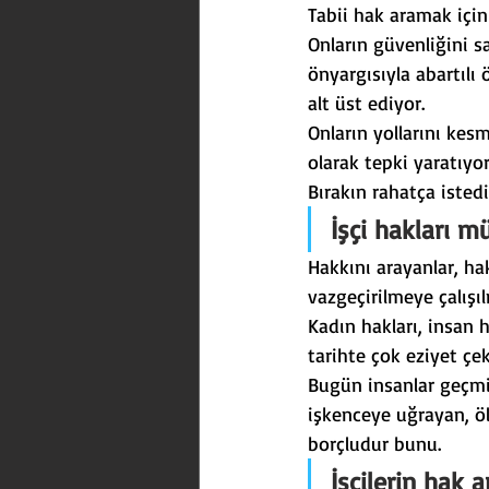
Tabii hak aramak için
Onların güvenliğini s
önyargısıyla abartılı
alt üst ediyor.
Onların yollarını kes
olarak tepki yaratıyor
Bırakın rahatça istedik
İşçi hakları m
Hakkını arayanlar, ha
vazgeçirilmeye çalışı
Kadın hakları, insan h
tarihte çok eziyet çek
Bugün insanlar geçmi
işkenceye uğrayan, ö
borçludur bunu.
İşçilerin hak 