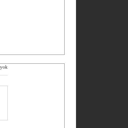
 yok
DE KRİZİN ÇÖZÜMÜ:
İN İRADESİ, DELEGENİN
KSEL ONAYI