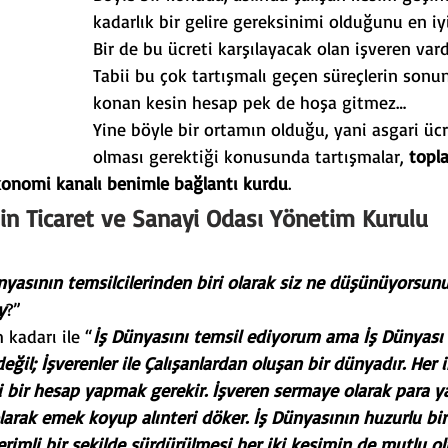
kadarlık bir gelire gereksinimi olduğunu en iy
rk
Görüş Yazıları
Bir de bu ücreti karşılayacak olan işveren vard
Tabii bu çok tartışmalı geçen süreçlerin sonu
konan kesin hesap pek de hoşa gitmez…
Yine böyle bir ortamın olduğu, yani asgari ücr
olması gerektiği konusunda tartışmalar, 
topla
ekonomi kanalı benimle bağlantı kurdu
.
n Ticaret ve Sanayi Odası Yönetim Kurulu 
nyasının temsilcilerinden biri olarak siz ne düşünüyorsunu
y
?”
kadarı ile “
İş Dünyasını temsil ediyorum ama İş Dünyası 
eğil; İşverenler ile Çalışanlardan oluşan bir dünyadır. Her i
 bir hesap yapmak gerekir. İşveren sermaye olarak para ya
larak emek koyup alınteri döker. İş Dünyasının huzurlu bir
rimli bir şekilde sürdürülmesi her iki kesimin de mutlu ol