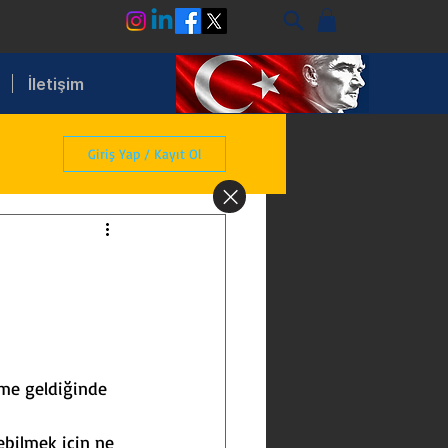
İletişim
Giriş Yap / Kayıt Ol
i
eme geldiğinde 
ebilmek için ne 