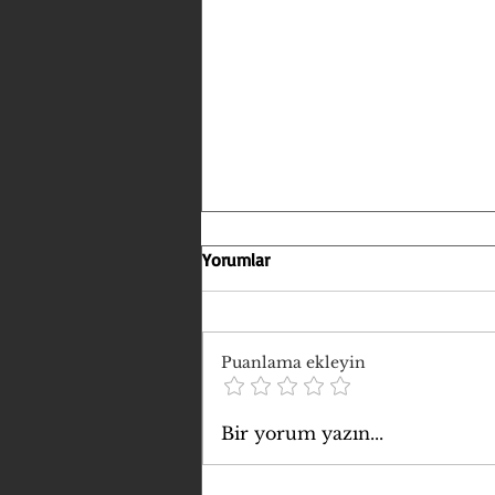
Yorumlar
Puanlama ekleyin
SİYASET SALONLARDAN
Bir yorum yazın...
SOKAĞA İNDİ