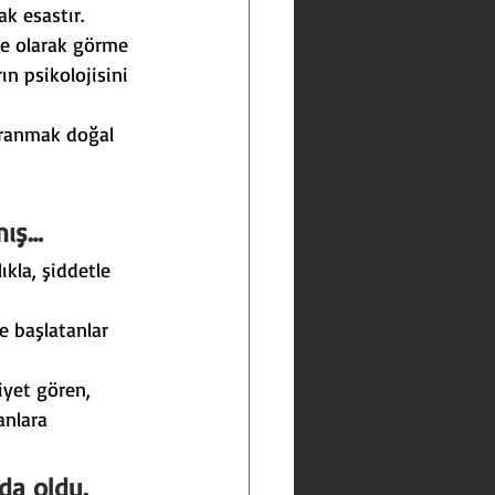
k esastır.
le olarak görme 
n psikolojisini 
vranmak doğal 
mış…
kla, şiddetle 
e başlatanlar 
yet gören, 
anlara 
da oldu.