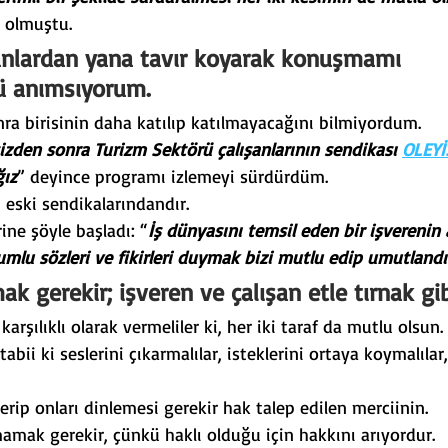
e olmuştu.
şanlardan yana tavır koyarak konuşmamı 
 anımsıyorum.
a birisinin daha katılıp katılmayacağını bilmiyordum.
zden sonra Turizm Sektörü çalışanlarının sendikası 
OLEYİ
ğız
” deyince programı izlemeyi sürdürdüm.
 eski sendikalarındandır.
ine şöyle başladı: “
İş dünyasını temsil eden bir işverenin
lumlu sözleri ve fikirleri duymak bizi mutlu edip umutland
 gerekir; işveren ve çalışan etle tırnak gib
 karşılıklı olarak vermeliler ki, her iki taraf da mutlu olsun.
abii ki seslerini çıkarmalılar, isteklerini ortaya koymalıla
rip onları dinlemesi gerekir hak talep edilen merciinin.
mak gerekir, çünkü haklı olduğu için hakkını arıyordur.