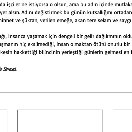
a işçiler ne istiyorsa o olsun, ama bu adın içinde mutlak
 yer alsın. Adını değiştirmek bu günün kutsallığını ortadan
 minnet ve şükran, verilen emeğe, akan tere selam ve saygı 
ğı, insanca yaşamak için dengeli bir gelir dağılımının old
şmanın hiç eksilmediği, insan olmaktan ötürü onurlu bir
esin hakkettiği bilincinin yerleştiği günlerin gelmesi en
İç Siyaset