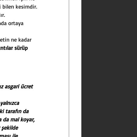
i bilen kesimdir.
ır.
nda ortaya 
etin ne kadar 
ntılar sürüp 
z asgari ücret 
yalnızca 
ki tarafın da 
 da mal koyar, 
 şekilde 
ması ile 