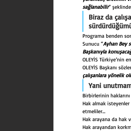
sağlanabilir
” şeklind
Biraz da çalı
sürdürdüğümü
Programa benden sonr
Sunucu “
Ayhan Bey si
Başkanıyla konuşaca
OLEYİS Türkiye’nin en
OLEYİS Başkanı sözler
çalışanlara yönelik o
Yani unutmamak
Birbirlerinin haklarını
Hak almak isteyenler t
etmeliler…
Hak arayana da hak ve
Hak arayandan korkma