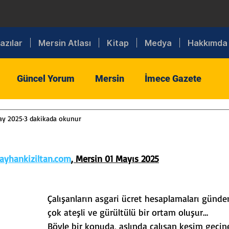
azılar
Mersin Atlası
Kitap
Medya
Hakkımda
Güncel Yorum
Mersin
İmece Gazete
ay 2025
3 dakikada okunur
iyaset
Dış Politika
Toplum
Tarım
Sanay
yhankiziltan.com
, Mersin 01 Mayıs 2025
aret
Eğitim
Din
Kültür
Spor
Sanat
Çalışanların asgari ücret hesaplamaları günd
i
Sigorta
Sağlık
MTSO
Bilişim
çok ateşli ve gürültülü bir ortam oluşur…
Böyle bir konuda, aslında çalışan kesim geçin