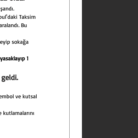
şandı.
bul'daki Taksim 
aralandı. Bu 
meyip sokağa 
yasaklayıp 1 
geldi.
sembol ve kutsal 
de kutlamalarını 