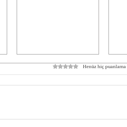
5 üzerinden 0 yıldız
Henüz hiç puanlama
MTSO’YU İÇERİDEN VE
CHP'
DIŞARIDAN GÖRMEK-2
ÜYEN
TÜZÜ