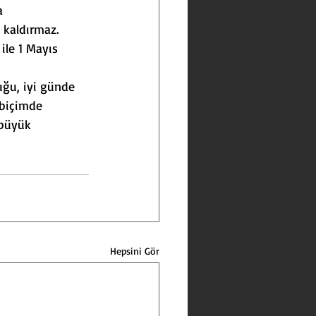
a 
 kaldırmaz.
ile 1 Mayıs 
uğu, iyi günde 
 biçimde 
 büyük 
Hepsini Gör