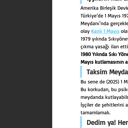
Amerika Birleşik Devl
Türkiye’de 1 Mayıs 19
Meydanı'nda gerçekleş
olay 
Kanlı 1 Mayıs
 ola
1979 yılında Sıkıyön
çıkma yasağı ilan etti
1980 Yılında Sıkı Yön
Mayıs kutlamasının a
Taksim Meydanı
Bu sene de (2025) 1 
Bu korkudan, bu psiko
meydanda kutlayabilme
İşçiler de şehitlerini 
tamamlamalı.
Dedim ya! Her