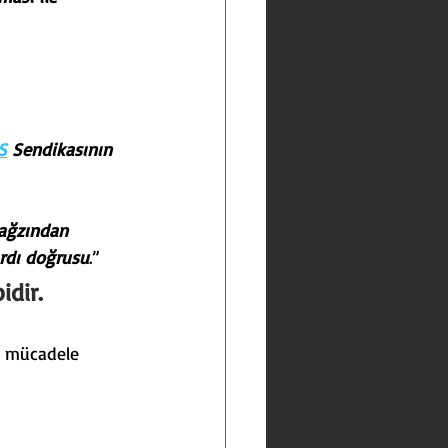
S
 Sendikasının 
 ağzından 
ırdı doğrusu
.”
idir.
r, mücadele 