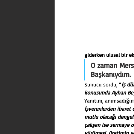
Trafik
İnşaat
Atatü
giderken ulusal bir 
O zaman Mersi
Başkanıydım.
Sunucu sordu, “
İş dü
konusunda Ayhan Be
Yanıtım, anımsadığım 
İşverenlerden ibaret d
mutlu olacağı dengeli
çalışan ise sermaye o
yürümesi, üretimin ve