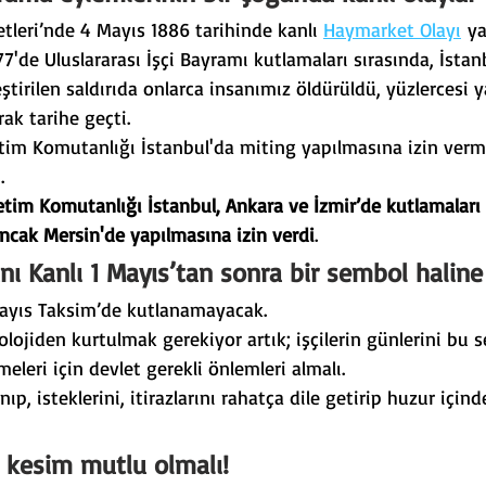
etleri’nde 4 Mayıs 1886 tarihinde kanlı 
Haymarket Olayı
 ya
77'de Uluslararası İşçi Bayramı kutlamaları sırasında, İstan
tirilen saldırıda onlarca insanımız öldürüldü, yüzlercesi y
rak tarihe geçti.
etim Komutanlığı İstanbul'da miting yapılmasına izin ver
.
etim Komutanlığı İstanbul, Ankara ve İzmir’de kutlamaları 
ncak Mersin'de yapılmasına izin verdi
.
 Kanlı 1 Mayıs’tan sonra bir sembol haline 
Mayıs Taksim’de kutlanamayacak.
lojiden kurtulmak gerekiyor artık; işçilerin günlerini bu 
leri için devlet gerekli önlemleri almalı.
anıp, isteklerini, itirazlarını rahatça dile getirip huzur için
 kesim mutlu olmalı!