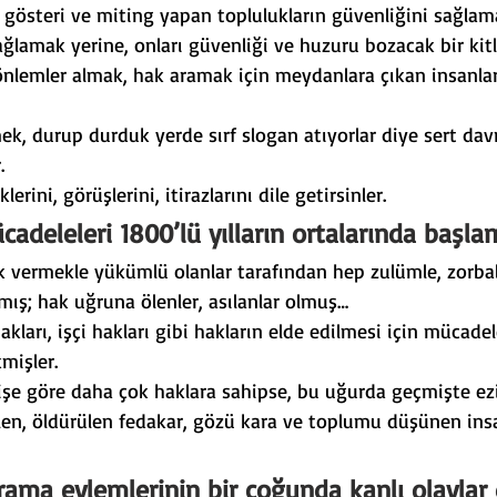
 gösteri ve miting yapan toplulukların güvenliğini sağlama
ağlamak yerine, onları güvenliği ve huzuru bozacak bir kit
 önlemler almak, hak aramak için meydanlara çıkan insanları
mek, durup durduk yerde sırf slogan atıyorlar diye sert da
.
lerini, görüşlerini, itirazlarını dile getirsinler.
ücadeleleri 1800’lü yılların ortalarında başla
k vermekle yükümlü olanlar tarafından hep zulümle, zorbalı
lmış; hak uğruna ölenler, asılanlar olmuş…
akları, işçi hakları gibi hakların elde edilmesi için mücadel
mişler.
şe göre daha çok haklara sahipse, bu uğurda geçmişte ezi
len, öldürülen fedakar, gözü kara ve toplumu düşünen ins
arama eylemlerinin bir çoğunda kanlı olaylar 